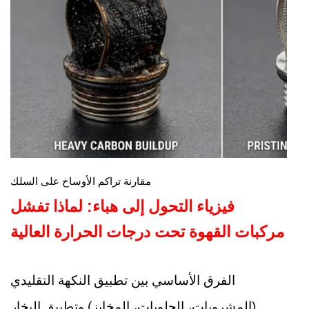
مقارنة تراكم الأوساخ على السلك
فيزياء التحول إلى هباء: لماذا تفشل
مركبات القهوة تحت درجات الحرارة العالية
الفرق الأساسي بين تطبيق النكهة التقليدي
(المشروبات، الحلويات، المخابز) وتطبيق البخار