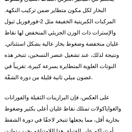
البخار لكل مكون متطاير ضمن تركيب النكهة.
المركبات الكبريتية الخفيفة مثل 2-فورفوريل ثيول
والإسترات ذات الوزن الجزيئي المنخفض لها نقاط
غليان منخفضة وضغوط بخار عالية بشكل استثنائي.
ونتيجة لذلك، عند تشغيل عنصر التسخين، تتبخر هذه
النوتات العلوية المتطايرة بسرعة كبيرة، تقريباً في
غضون ميلي ثانية قليلة من دورة الشفّة.
على العكس، فإن البرازينات الثقيلة والفورانات
والغواياكولات تمتلك نقاط غليان أعلى بكثير وضغوط
بخارية أقل، مما يجعلها تتبخر لاحقًا في دورة الشفط
أو تتراكم على الفتيلة. هذا اللامتناغم يخرِب توازن