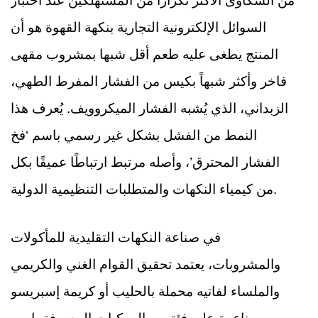
من الشكاوى الأكثر تكرارًا من المستهلكين عند اختبار
السوائل الإلكترونية التجارية بنكهة القهوة هو أن
المنتج يطغى عليه طعم أقل شبها بمشروب مقهى
فاخر وأكثر شبهاً بكيس من الفشار المفرط الطهي،
الزبداني، الذي يُشبه الفشار الميكروويف. يُعرف هذا
النمط من الفشل بشكل غير رسمي باسم ‘فخ
الفشار المحترق’، وأصله مرتبط ارتباطًا عميقًا بكل
من كيمياء النكهات والمتطلبات التنظيمية الدولية.
في صناعة النكهات التقليدية للمأكولات
والمشروبات، يعتمد تحقيق القوام الغني والكريمي
والملساء لفاتيه محملة بالحليب أو كريمة إسبريسو