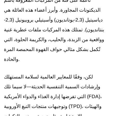
ناعمة على فئة من المركبات المعروفة باسم
الديكتونات المجاورة. وأبرز أعضاء هذه العائلة هي
دياسيتيل (2,3-بوتانديون) وأسيتيلي بروبيونيل (2,3-
بنتانديون). تمتلك هذه المركبات ملفات عطرية غنية
وواقعية من الزبدة، والحليب، والكريمة الحلوة، التي
تُكمل بشكل مثالي حواف القهوة المحمصة المرة
والحادة.
لكن، وفقًا للمعايير العالمية لسلامة المستهلك
وإرشادات السمية التنفسية الحديثة—لا سيما تلك
التي تفرضها إدارة الغذاء والدواء الأمريكية (FDA)،
وتوجيهات منتجات التبغ الأوروبية (TPD)، والهيئات