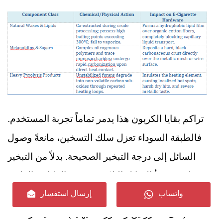
تراكم بقايا الكربون هذا يدمر تماماً تجربة المستخدم.
فالطبقة السوداء تعزل سلك التسخين، مانعةً وصول
السائل إلى درجة التبخير الصحيحة. بدلاً من التبخير
بسلاسة، يبدأ السائل الإلكتروني في الغليان والطهي
على القشرة، منتجاً نواتج تحلل حرارية سامة للغاية
واتساب
إرسال استفسار
(مثل الأكرولين والفورمالديهايد)، مما يدمر تماماً