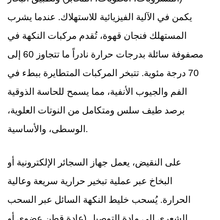
يكمن في الآلية الفيزيائية للاستهلاك. عندما يشرب
المستهلك فنجان قهوة، تُقدم مركبات النكهة في
مصفوفة سائلة بدرجات حرارة نادراً ما تتجاوز 60 إلى
70 درجة مئوية. تتبخر المركبات المتطايرة ببطء في
الفم والجيوب الأنفية، مما يسمح للحاسة الذوقية
برصد طيف سلس ومتكامل من النوتات العلوية،
الوسطى، والأساسية.
على النقيض، يعمل جهاز السجائر الإلكترونية أو
البخاخ عبر عملية تبخير حرارية سريعة وعالية
الحرارة. يُسحب خليط النكهة السائل عبر السحب
الشعري إلى مادة التوصيل (عادة قطن عضوي أو