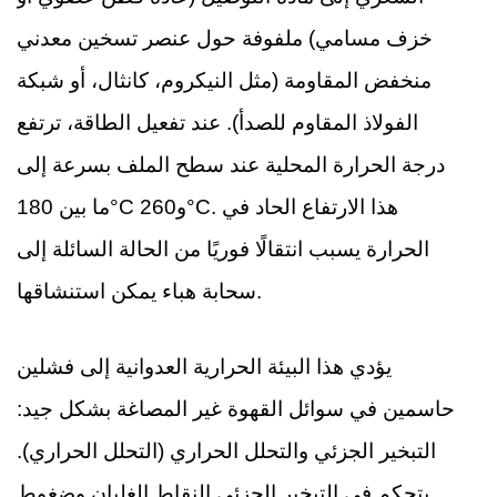
خزف مسامي) ملفوفة حول عنصر تسخين معدني
منخفض المقاومة (مثل النيكروم، كانثال، أو شبكة
الفولاذ المقاوم للصدأ). عند تفعيل الطاقة، ترتفع
درجة الحرارة المحلية عند سطح الملف بسرعة إلى
ما بين 180°C و260°C. هذا الارتفاع الحاد في
الحرارة يسبب انتقالًا فوريًا من الحالة السائلة إلى
سحابة هباء يمكن استنشاقها.
يؤدي هذا البيئة الحرارية العدوانية إلى فشلين
حاسمين في سوائل القهوة غير المصاغة بشكل جيد:
التبخير الجزئي والتحلل الحراري (التحلل الحراري).
يتحكم في التبخير الجزئي النقاط الغليان وضغوط