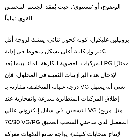
الوضوح، أو ‘مستوي’، حيث يُفقد الجسم المحمص
القوي تماماً.
بروبيلين غليكول، كونه كحول ثنائي، يمتلك لزوجة أقل
بكثير وإمكانية أعلى بشكل ملحوظ في إذابة
المركبات العضوية الكارهة للماء. بينما يُعد PG ممتازًا
لإدخال هذه البرازينات الثقيلة في المحلول، فإن
درجة غليانه المنخفضة مقارنة بـ VG تعني أنه يسهل
إطلاق المركبات المتطايرة بسرعة وانفجارية عند
التسخين. في سائل إلكتروني عالي VG (مثل مزيج
70/30 VG/PG المفضل لدى مدخني السحب العميق
لإنتاج سحابات كثيفة)، يواجه صانع النكهات معركة