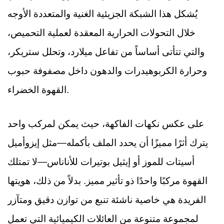
يُشكل هذا الشبكة الجزيئية الغنية والمتعددة الأوجه
خلال التحولات الحرارية المعقدة لعملية التحميص،
والتي تتأتى أساساً من تفاعل ميلارد، وتحلل ستريكر،
وحرارة الكربوهيدرات والدهون داخل مصفوفة حبوب
القهوة الخضراء.
على عكس نكهات الفاكهة، حيث يمكن لمركب واحد
يترك أثرًا مميزًا أن يحدد الملف بأكمله—مثل إيزوأميل
أسيتات للموز أو إيثيل بوتيرات للأناناس—لا تمتلك
القهوة مركبًا واحدًا ذو تأثير مميز. بدلاً من ذلك، هويتها
الفريدة هي خاصية ناشئة تنبع من توازن دقيق ومتآزر
لمجموعة متنوعة من العائلات الكيميائية التي تعمل