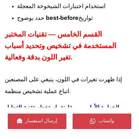
استخدام اختبارات الشيخوخة المعجلة
تواريخ
best-before
حدد بوضوح
القسم الخامس — تقنيات المختبر
المستخدمة في تشخيص وتحديد أسباب
تغير اللون بدقة وفعالية.
إذا ظهرت تغيرات في اللون، ينبغي على المصنعين
اتباع عملية تشخيص منظمة.
الخطوة الأولى — مقارنة باستخدام تقنية التحليل
الطيفي الكتلي والغرافيت (GC–MS) للكشف عن
واتساب
إرسال استفسار
الملوثات.