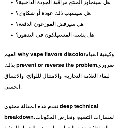
هل سيتجاوز المنتج مراقبة الجودة الداخلية؟
هل سيسبب ذلك عودة أو شكاوى؟
هل سيرفض الموزعون الدفعة؟
هل يشتبه المستهلكون في التدهور؟
وكيفية القيام
why vape flavors discolor
الفهم
ضروري
prevent or reverse the problem
بذلك
لبقاء العلامة التجارية، والامتثال لللوائح، والاتساق
الحسي.
deep technical
تقدم هذه المقالة محتوى
لمسارات التصبغ، وتعارض المكونات،
breakdown
والتفاعلات تحت الحرارة والضوء، والحلول البحثية