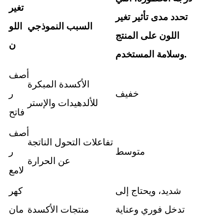
تغير
تحدد مدى تأثير تغير
السبب النموذجي
اللو
اللون على المنتج
ن
وسلامة المستخدم.
أصف
الأكسدة المبكرة
خفيف
ر
للألدهيدات والإستر
فاتح
أصف
تفاعلات التحول الناتجة
متوسط
ر
عن الحرارة
لامع
شديد، ويحتاج إلى
كهر
تدخل فوري وعناية
منتجات الأكسدة
مان