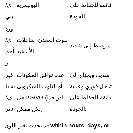
فائقة للحفاظ على
البوليمرية
ي/
الجودة.
بني
ورد
تلوث المعدن، تفاعلات
ي/
متوسط إلى شديد
الألدهيد
أحم
ر
شديد، ويحتاج إلى
عدم توافق المكونات
غير
تدخل فوري وعناية
أو التلوث الميكروبي
شفا
فائقة للحفاظ على
في PG/VG (نادر جدًا
ف/
الجودة.
لكن ممكن)
عكر
within hours, days, or
قد يحدث تغير اللون