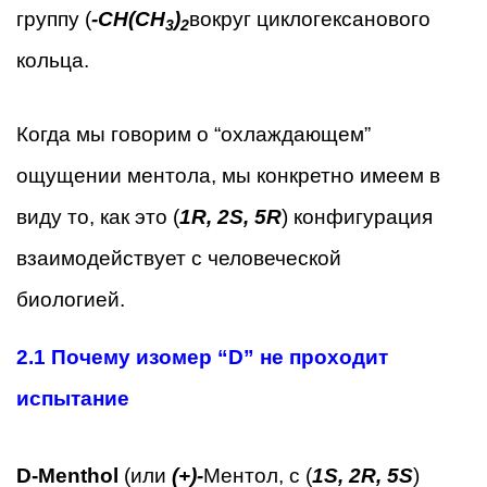
группу (
-CH(CH
)
вокруг циклогексанового
3
2
кольца.
Когда мы говорим о “охлаждающем”
ощущении ментола, мы конкретно имеем в
виду то, как это (
1R, 2S, 5R
) конфигурация
взаимодействует с человеческой
биологией.
2.1
Почему изомер “D” не проходит
испытание
D-Menthol
(или
(+)-
Ментол, с (
1S, 2R, 5S
)