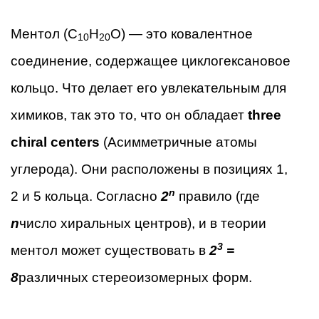
Ментол (C
H
O) — это ковалентное
10
20
соединение, содержащее циклогексановое
кольцо. Что делает его увлекательным для
химиков, так это то, что он обладает
three
chiral centers
(Асимметричные атомы
углерода). Они расположены в позициях 1,
n
2 и 5 кольца. Согласно
2
правило (где
n
число хиральных центров), и в теории
3
ментол может существовать в
2
=
8
различных стереоизомерных форм.