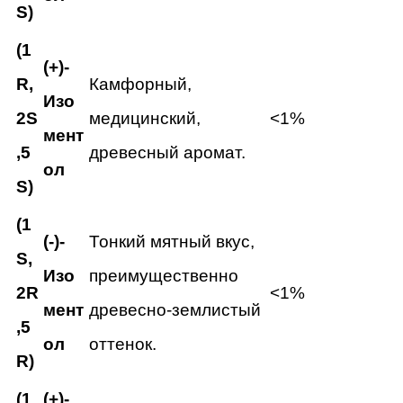
S)
(1
(+)-
R,
Камфорный,
Изо
2S
медицинский,
<1%
мент
,5
древесный аромат.
ол
S)
(1
(-)-
Тонкий мятный вкус,
S,
Изо
преимущественно
2R
<1%
мент
древесно-землистый
,5
ол
оттенок.
R)
(1
(+)-