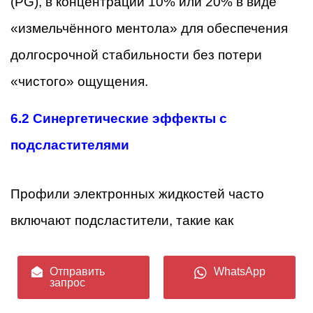
(PG), в концентрации 10% или 20% в виде
«измельчённого ментола» для обеспечения
долгосрочной стабильности без потери
«чистого» ощущения.
6.2
Синергетические эффекты с
подсластителями
Профили электронных жидкостей часто
включают подсластители, такие как
сукралоза или этилмальтол. L-ментол
Отправить
WhatsApp
прекрасно взаимодействует с ними
запрос
благодаря своему «чистому» профилю,