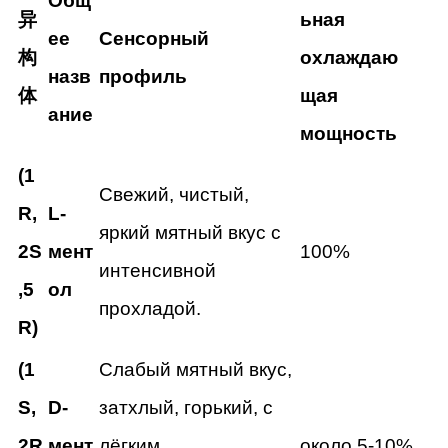
Общ
异
ьная
ее
Сенсорный
构
охлаждаю
назв
профиль
体
щая
ание
мощность
(1
Свежий, чистый,
R,
L-
яркий мятный вкус с
2S
мент
100%
интенсивной
,5
ол
прохладой.
R)
(1
Слабый мятный вкус,
S,
D-
затхлый, горький, с
2R
мент
лёгким
около 5-10%