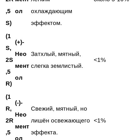
,5
ол
охлаждающим
S)
эффектом.
(1
(+)-
S,
Нео
Затхлый, мятный,
2S
<1%
мент
слегка землистый.
,5
ол
R)
(1
(-)-
R,
Свежий, мятный, но
Нео
2R
лишён освежающего
<1%
мент
,5
эффекта.
ол