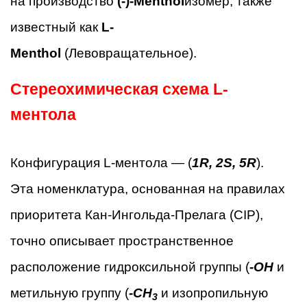
на производство
(-)-Menthol
изомер, также
известный как
L-
Menthol
(Левовращательное).
Стереохимическая схема L-
ментола
Конфигурация L-ментола — (
1R, 2S, 5R
).
Эта номенклатура, основанная на правилах
приоритета Кан-Ингольда-Прелага (CIP),
точно описывает пространственное
расположение гидроксильной группы (
-OH
и
метильную группу (
-CH
и изопропильную
3