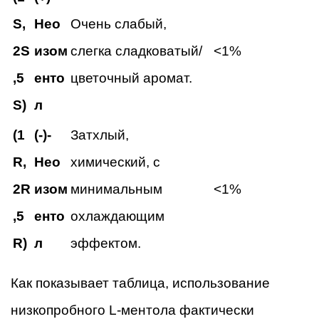
S,
Нео
Очень слабый,
2S
изом
слегка сладковатый/
<1%
,5
енто
цветочный аромат.
S)
л
(1
(-)-
Затхлый,
R,
Нео
химический, с
2R
изом
минимальным
<1%
,5
енто
охлаждающим
R)
л
эффектом.
Как показывает таблица, использование
низкопробного L-ментола фактически