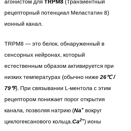
агонистом для
TRPM8
(Транзиентный
рецепторный потенциал Меластатин 8)
ионный канал.
TRPM8 — это белок, обнаруженный в
сенсорных нейронах, который
естественным образом активируется при
низких температурах (обычно ниже
26℃ /
79℉
). При связывании L-ментола с этим
рецептором понижает порог открытия
+
канала, позволяя натрию (
Na
вокруг
2+
циклогексанового кольца.
Ca
) ионы