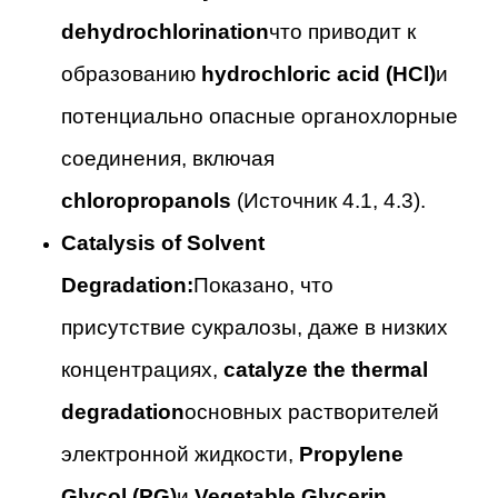
dehydrochlorination
что приводит к
образованию
hydrochloric acid (HCl)
и
потенциально опасные органохлорные
соединения, включая
chloropropanols
(Источник 4.1, 4.3).
Catalysis of Solvent
Degradation:
Показано, что
присутствие сукралозы, даже в низких
концентрациях,
catalyze the thermal
degradation
основных растворителей
электронной жидкости,
Propylene
Glycol (PG)
и
Vegetable Glycerin