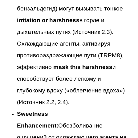
бензальдегид) могут вызывать тонкое
irritation or harshness
в горле и
дыхательных путях (Источник 2.3).
Охлаждающие агенты, активируя
противораздражающие пути (TRPM8),
эффективно
mask this harshness
и
способствует более легкому и
глубокому вдоху («облегчение вдоха»)
(Источник 2.2, 2.4).
Sweetness
Enhancement:
Обезболивание
ощущений от охлаждающего агента на