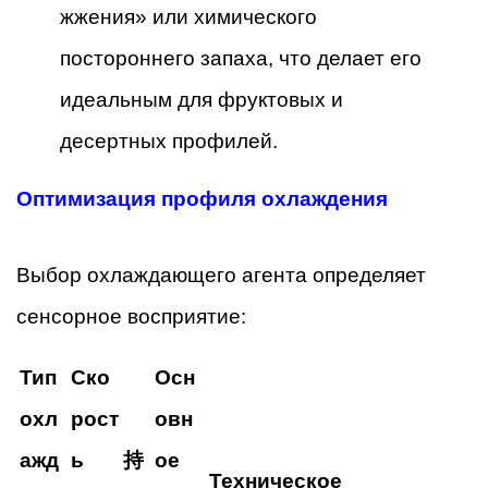
жжения» или химического
постороннего запаха, что делает его
идеальным для фруктовых и
десертных профилей.
Оптимизация профиля охлаждения
Выбор охлаждающего агента определяет
сенсорное восприятие:
Тип
Ско
Осн
охл
рост
овн
ажд
ь
持
ое
Техническое