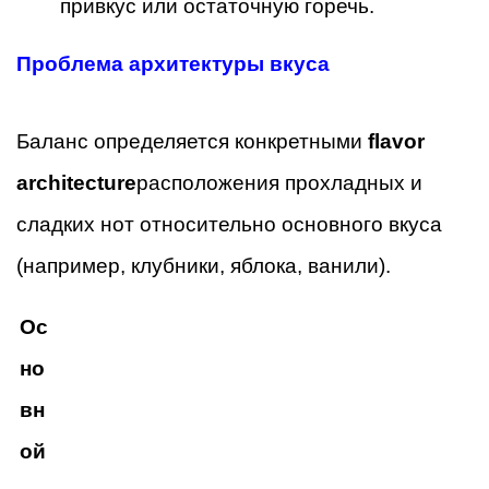
привкус или остаточную горечь.
Проблема архитектуры вкуса
Баланс определяется конкретными
flavor
architecture
расположения прохладных и
сладких нот относительно основного вкуса
(например, клубники, яблока, ванили).
Ос
но
вн
ой