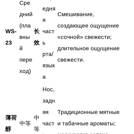
Сре
едня
дний
Смешивание,
я
(пла
создающее ощущение
WS-
长
част
вны
«сочной» свежести;
23
效
ь
й
длительное ощущение
рта/
пере
свежести.
язык
ход)
а
Нос,
задн
яя
Традиционные мятные
薄荷
中
中等
част
и табачные ароматы;
醇
等