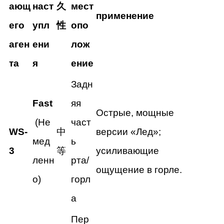
ающ
наст
久
мест
применение
его
упл
性
опо
аген
ени
лож
та
я
ение
Задн
Fast
яя
Острые, мощные
(Не
част
WS-
中
версии «Лед»;
мед
ь
3
等
усиливающие
ленн
рта/
ощущение в горле.
о)
горл
а
Пер