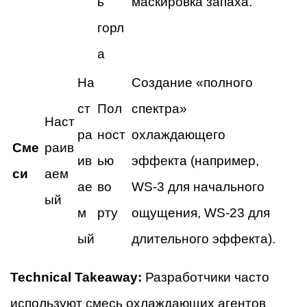
ь
маскировка запаха.
горл
а
На
Создание «полного
ст
Пол
спектра»
Наст
ра
ност
охлаждающего
Сме
раив
ив
ью
эффекта (например,
си
аем
ае
во
WS-3 для начального
ый
м
рту
ощущения, WS-23 для
ый
длительного эффекта).
Technical Takeaway:
Разработчики часто
используют смесь охлаждающих агентов