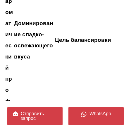
ар
ом
ат
Доминирован
ич
ие сладко-
Цель балансировки
ес
освежающего
ки
вкуса
й
пр
о
ф
ил
Отправить
WhatsApp
запрос
ь