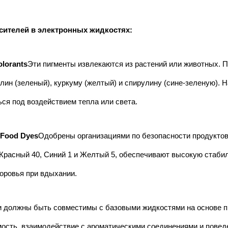
сителей в электронных жидкостях:
olorants
Эти пигменты извлекаются из растений или животных. 
ин (зеленый), куркуму (желтый) и спирулину (сине-зеленую). 
ся под воздействием тепла или света.
 Food Dyes
Одобрены организациями по безопасности продуктов 
 Красный 40, Синий 1 и Желтый 5, обеспечивают высокую стабил
оровья при вдыхании.
 должны быть совместимы с базовыми жидкостями на основе пр
ость, взаимодействие с ароматическими соединениями и повед