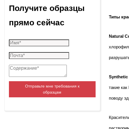
Получите образцы
Дунгуань, провинция Гуандун
Типы кра
прямо сейчас
Natural C
хлорофилл
разрушать
Synthetic
Отправьте мне требования к
такие как
образцам
поводу зд
Красители
растворим