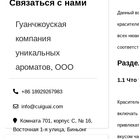
Связаться с нами
Данный вс
Гуанчжоуская
красител
всех нюан
компания
соответс
уникальных
Разде
ароматов, ООО
1.1 Что
+86 18929267983
Красители
info@cuiguai.com
включать 
Комната 701, корпус C, № 16,
привлекат
Восточная 1-я улица, Биньонг
вкусом ча
Нанге, город Дауцзяо, город