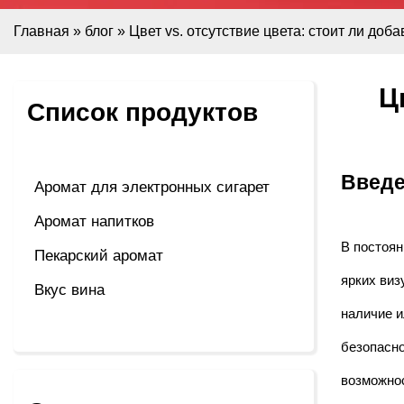
Главная
»
блог
»
Цвет vs. отсутствие цвета: стоит ли до
Ц
Список продуктов
Введ
Аромат для электронных сигарет
Аромат напитков
В постоян
Пекарский аромат
ярких виз
Вкус вина
наличие и
безопасно
возможнос