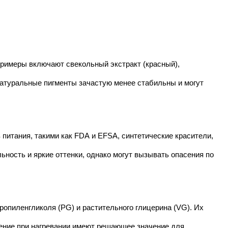
Примеры включают свекольный экстракт (красный),
Натуральные пигменты зачастую менее стабильны и могут
питания, такими как FDA и EFSA, синтетические красители,
ьность и яркие оттенки, однако могут вызывать опасения по
опиленгликоля (PG) и растительного глицерина (VG). Их
ение при нагревании имеют решающее значение для