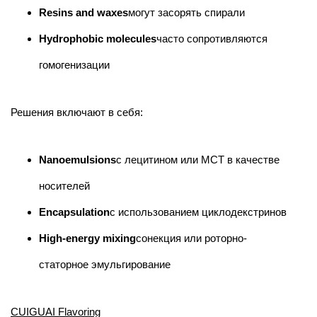
Resins and waxes
могут засорять спирали
Hydrophobic molecules
часто сопротивляются
гомогенизации
Решения включают в себя:
Nanoemulsions
с лецитином или МСТ в качестве
носителей
Encapsulation
с использованием циклодекстринов
High-energy mixing
сонекция или роторно-
статорное эмульгирование
CUIGUAI Flavoring