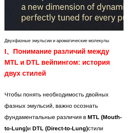
Двухфазные эмульсии и ароматические молекулы
I、
Понимание различий между
MTL и DTL вейпингом: история
двух стилей
Чтобы понять необходимость двойных
фазных эмульсий, важно осознать
фундаментальные различия в
MTL (Mouth-
to-Lung)
и
DTL (Direct-to-Lung)
стили