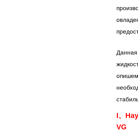
произво
овладе
предос
Данная 
жидкос
опишем 
необход
стабиль
I、
Нау
VG