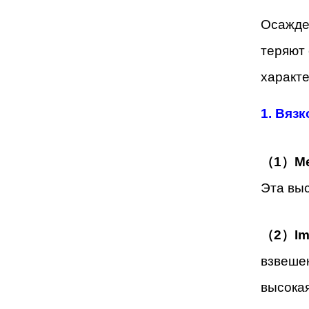
Осажден
теряют 
характе
1. Вязк
（1）Me
Эта выс
（2）Im
взвешен
высокая