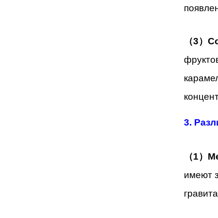
появлен
（3）Com
фруктов
карамел
концен
3. Разл
（1）Me
имеют 
гравита