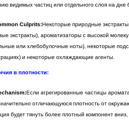
ию видимых частиц или отдельного слоя на дне 
mon Culprits:
Некоторые природные экстракты
ые экстракты), ароматизаторы с высокой молек
ьные или хлебобулочные ноты), некоторые подсл
трациях) и некоторые охлаждающие агенты.
ичия в плотности:
chanism:
Если агрегированные частицы аромата
значительно отличающуюся плотность от окружаю
ция будет тянуть более плотный компонент вниз