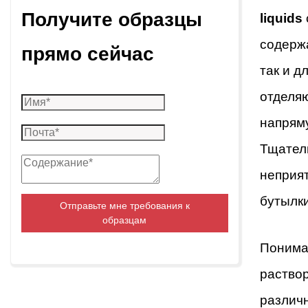
Получите образцы
liquids
Дунгуань, провинция Гуандун
содерж
прямо сейчас
так и д
отделяю
напряму
Тщател
неприят
бутылки
Отправьте мне требования к
образцам
Понима
раство
различн