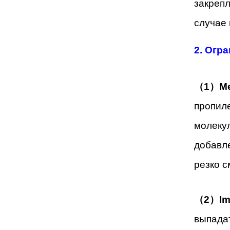
закрепл
случае 
2. Огр
（1）Me
пропиле
молекул
добавл
резко с
（2）Im
выпадат