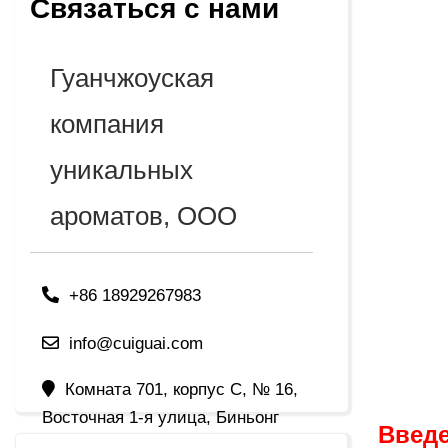
Связаться с нами
Гуанчжоуская
компания
уникальных
ароматов, ООО
+86 18929267983
info@cuiguai.com
Комната 701, корпус C, № 16,
Восточная 1-я улица, Биньонг
Введе
Нанге, город Дауцзяо, город