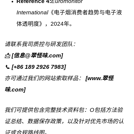
Reference 4:
Euromonitor
International
《电子烟消费者趋势与电子液
体透明度》，2024年。
请联系我司质控与研发团队：
📩
[
信息
@
翠怪味
.com]
📞
[
+86 189 2926 7983
]
亦可通过我们的网站索取样品：
[www.
翠怪
味
.c
om
]
我们可提供包含完整技术资料包：
O
包括方法验
证总结、数据保存政策，以及针对优先市场的认
证或合规路线图。