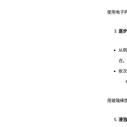
使用电子
逐步
从
合。
依
用玻璃棒
浸泡