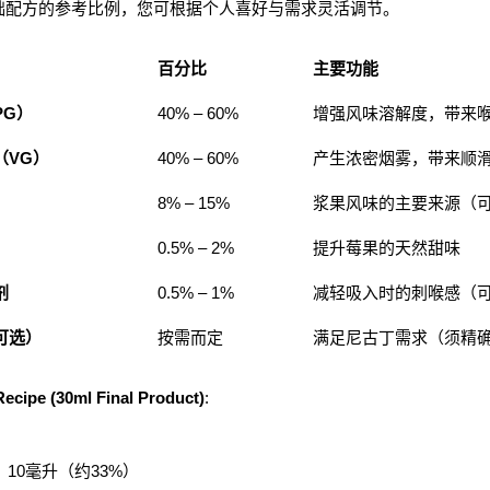
础配方的参考比例，您可根据个人喜好与需求灵活调节。
百分比
主要功能
PG）
40% – 60%
增强风味溶解度，带来
（VG）
40% – 60%
产生浓密烟雾，带来顺
8% – 15%
浆果风味的主要来源（
0.5% – 2%
提升莓果的天然甜味
剂
0.5% – 1%
减轻吸入时的刺喉感（
可选）
按需而定
满足尼古丁需求（须精
ecipe (30ml Final Product)
:
：10毫升（约33%）