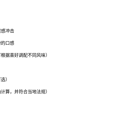
喉感冲击
滑的口感
可根据喜好调配不同风味）
可选）
确计算，并符合当地法规）