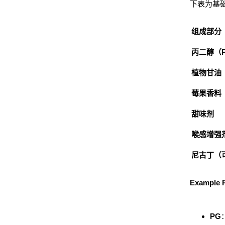
下表为基
组成部分
丙二醇（
植物甘油
莓果香料
甜味剂
喉感增强
尼古丁（
Example R
PG