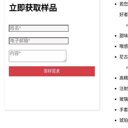
若
立即获取样品
好者
甜味
喉感
尼古
寄样需求
高精
注射
玻璃
手套
琥珀