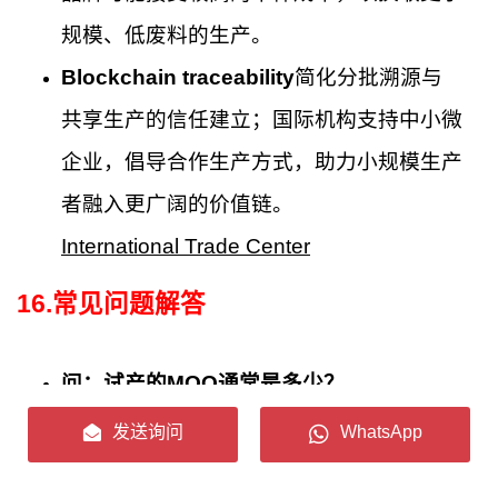
规模、低废料的生产。
Blockchain traceability
简化分批溯源与
共享生产的信任建立；国际机构支持中小微
企业，倡导合作生产方式，助力小规模生产
者融入更广阔的价值链。
International Trade Center
16
.
常见问题解答
问：试产的MOQ通常是多少？
A：典型的试点范围为1至10公斤。许多供
发送询问
WhatsApp
应商会收取试点费，以覆盖分析和调试成