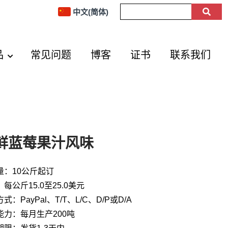
中文(简体)
品
常见问题
博客
证书
联系我们
鲜蓝莓果汁风味
量：10公斤起订
每公斤15.0至25.0美元
式：PayPal、T/T、L/C、D/P或D/A
能力：每月生产200吨