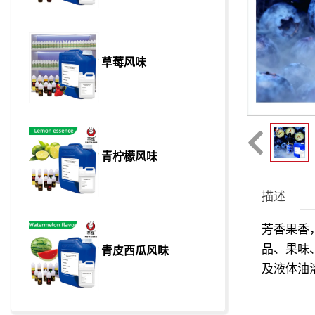
草莓风味
青柠檬风味
描述
芳香果香
品、果味
青皮西瓜风味
及液体油