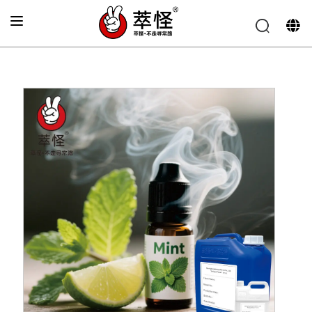
首页
»
电子烟香精
»
青皮柠檬香味