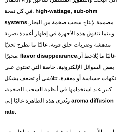
high-wattage, sub-ohm
في كل نفخة.
مصممة لإنتاج سحب ضخمة من البخار.
systems
وبينما تتفوق هذه الأجهزة في إظهار أعمدة بصرية
مدهشة وضربات حلق قوية، غالبًا ما تطرح تحديًا
غالبًا ما يُلاحظ أن
flavor disappearance
محيرًا:
بعض السوائل الإلكترونية، خاصة التي تحتوي على
نكهات حساسة أو معقدة، تتلاشى أو تضعف بشكل
كبير عند استخدامها في أنظمة السحب الضخمة،
aroma diffusion
وتُعزى هذه الظاهرة غالبًا إلى
rate
.
ليس الأمر مجرد رواية شخصية، بل هو تفاعل مثير