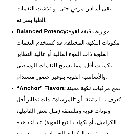
يبقى أساس مرضٍ حتى لو تلاشت النغمات
العليا بسرعة.
موازنة دقيقة لقوة
Balanced Potency:
مكونات النكهة المختلفة. قد تُستخدم النغمات
العلوية ذات القوة العالية أو عالية التطاير
بكميات أقل، مما يسمح للنغمات الوسطى
والأساسية القوية بتوفير حضور مستدام.
دمج مركبات نكهة معينة
“Anchor” Flavors:
تُعرف بـ"المثبتة" أو "المرساة"، ذات تطاير أقل
ونوتات قوية وملتصقة (مثل بعض الفانيليا،
الكراميل، أو نكهات التبغ القوية). تساعد هذه
على تثبيت النكهات الحساسة وتمديد مدة