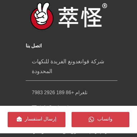
اتصل بنا
شركة قوانغدونغ الفريدة للنكهات
المحدودة
تلغرام +86 189 2926 7983
info@cuiguai.com
واتساب
إرسال استفسار
الغرفة 701، المبنى ج، رقم 16، الطريق
الشرقي رقم 1، بينيونغ نانغ، مدينة داوجياو،