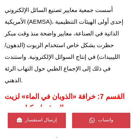
أسست جمعية معايير تصنيع السائل الإلكتروني
الأمريكية (AEMSA)، إحدى أولى الهيئات التنظيمية
الذاتية في الصناعة، معايير واضحة منذ وقت مبكر
حظرت بشكل خاص استخدام الزيوت (الدهون/
الليبيدات) في إنتاج السوائل الإلكترونية. واستندت
في ذلك إلى الإجماع الطبي حول التهاب الرئة
الدهني.
القسم 7: خرافة «الذوبان في الماء» لزيت
الـمـثـيـلـيـكـلـوجـيـد
واتساب
إرسال استفسار
في السنوات الأخيرة، قام بعض موردي المكونات