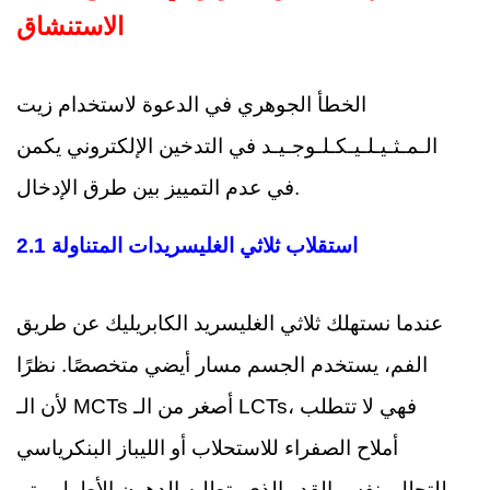
الاستنشاق
الخطأ الجوهري في الدعوة لاستخدام زيت
الـمـثـيـلـيـكـلـوجـيـد في التدخين الإلكتروني يكمن
في عدم التمييز بين طرق الإدخال.
2.1 استقلاب ثلاثي الغليسريدات المتناولة
عندما نستهلك ثلاثي الغليسريد الكابريليك عن طريق
الفم، يستخدم الجسم مسار أيضي متخصصًا. نظرًا
لأن الـ MCTs أصغر من الـ LCTs، فهي لا تتطلب
أملاح الصفراء للاستحلاب أو الليباز البنكرياسي
للتحلل بنفس القدر الذي يتطلبه الدهون الأطول. يتم