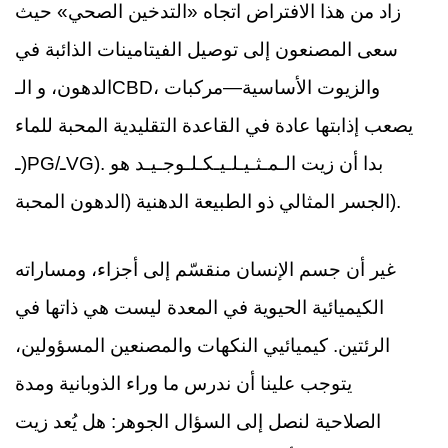
زاد من هذا الافتراض اتجاه «التدخين الصحي» حيث
سعى المصنعون إلى توصيل الفيتامينات الذائبة في
الدهون، و الـCBD، والزيوت الأساسية—مركبات
يصعب إذابتها عادة في القاعدة التقليدية المحبة للماء
(ـPG/ـVG). بدا أن زيت الـمـثـيـلـيـكـلـوجـيـد هو
الجسر المثالي ذو الطبيعة الدهنية (الدهون المحبة).
غير أن جسم الإنسان منقسّم إلى أجزاء، ومساراته
الكيميائية الحيوية في المعدة ليست هي ذاتها في
الرئتين. كيميائيي النكهات والمصنعين المسؤولين،
يتوجب علينا أن ندرس ما وراء الذوبانية ومدة
الصلاحية لنصل إلى السؤال الجوهر: هل يُعد زيت