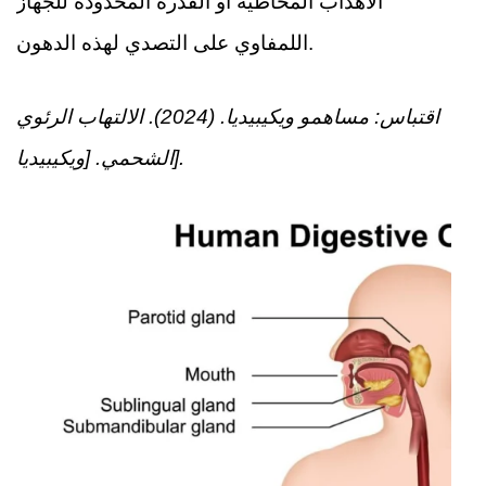
الأهداب المخاطية أو القدرة المحدودة للجهاز
اللمفاوي على التصدي لهذه الدهون.
اقتباس: مساهمو ويكيبيديا. (2024). الالتهاب الرئوي
الشحمي. [ويكيبيديا].