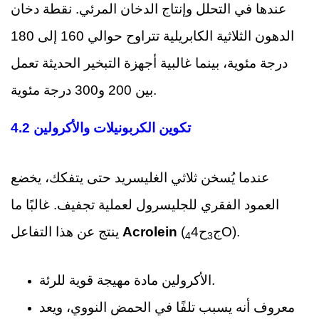
عندها في التحلل وإنتاج الدخان المرئي. نقطة دخان
الدهون الثلاثية الكابريلية تتراوح حوالي 160 إلى 180
درجة مئوية، بينما غالبية أجهزة التبخير الحديثة تعمل
بين 200 و300 درجة مئوية.
4.2 تكوين الكربونيلات والأكرولين
عندما يُسخن ثلاثي الغليسريد حتى يتفكك، يخضع
العمود الفقري للجليسرول لعملية تجفيف. غالبًا ما
4O).
(ج
ح
Acrolein
ينتج عن هذا التفاعل
4
3
الأكرولين مادة مهيجة قوية للرئة.
معروف أنه يسبب تلفًا في الحمض النووي، ويعد