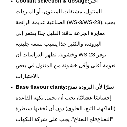
اختر
Coolant selection & dosage:
المنثول، مشتقات المينثون، أو المبردات
الصناعية عديمة الرائحة (WS-3/WS-23). يجب
معايرة الجرعة بدقة: القليل جدًا يفتقر إلى
البرودة، والكثير جدًا يسبب لسعة جليدية
وخشونة. تظهر الدراسات أن WS-23 يوفر
نعومة أعلى وأقل خشونة من المنثول في بعض
الاختبارات.
نظرًا لأن البرودة تمنح
Base flavour clarity:
إحساسًا غشائيًا، يجب أن تحمل نكهة القاعدة
(الفاكهة، التبغ، الحلوى) دون أن تُخفيها سيطرة
“النعناع/ثلج النعناع”. يجب على شركة النكهات