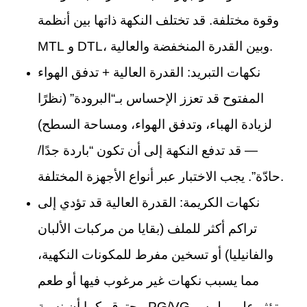
وقوة مختلفة. قد تختلف النكهة ذاتها بين أنظمة
MTL و DTL، وبين القدرة المنخفضة والعالية.
نكهات التبريد: القدرة العالية + تدفق الهواء
المفتوح قد تعزز الإحساس بـ“البرودة” (نظرًا
لزيادة الهباء، وتدفق الهواء، ومساحة السطح)
— قد تدفع النكهة إلى أن تكون “باردة جدًا/
حادّة”. يجب الاختبار عبر أنواع الأجهزة المختلفة.
نكهات الكريمة: القدرة العالية قد تؤدي إلى
تراكم أكثر للملف (بقايا من مركبات الألبان
والفانيليا) أو تسخين مفرط للمكونات النكهية،
مما يسبب نكهات غير مرغوب فيها أو طعم
محترق. كما أن نسبة PG/VG تؤثر على ملمس