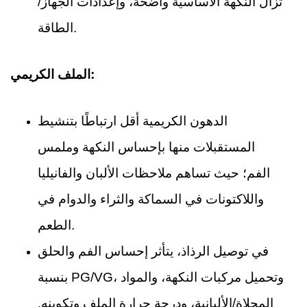
تزال النكهة الأساسية واضحة، وإعدادات الجهاز/
الطاقة.
الملف الكريمي:
الدهون الكريمية أقل ارتباطًا بتنشيط
المستقبلات منها بإحساس النكهة وملمس
الفم؛ حيث تساهم ملاحظات الألبان والفانيليا
واللاكتونات في السماكة والثراء والدوام في
الطعم.
في توصيل الرذاذ، يتأثر إحساس الفم والحلق
بنسبة PG/VG، وتحميل مركبات النكهة، والمواد
المحلاة/الألبانية، ودرجة حرارة الملف وتكوينه.