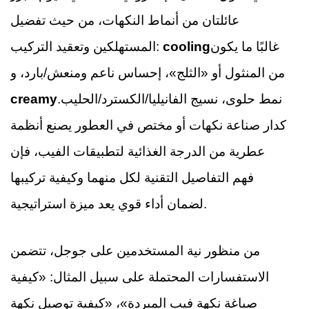
عائلتان من أنماط النكهات، من حيث تفضيل
غالبًا ما يكون
cooling
المستهلكين وتعقيد التركيب:
من المنثول أو «الثلج»، إحساس ناعم ومنعش/بارد، و
نمط حلوى، نسيج الفانيليا/الكسترد/الحليب.
creamy
كدار صناعة نكهات أو مختص في العطور يصنع أنظمة
عطرية من الدرجة الغذائية لتطبيقات الفيب، فإن
فهم التفاصيل التقنية لكل منهما وكيفية تركيبها
لضمان أداء قوي يعد ميزة استراتيجية.
من منظور نية المستخدمين على جوجل، تتضمن
الاستفسارات المحتملة على سبيل المثال: «كيفية
صياغة نكهة فيب المبردة»، «كيفية توصيل نكهة