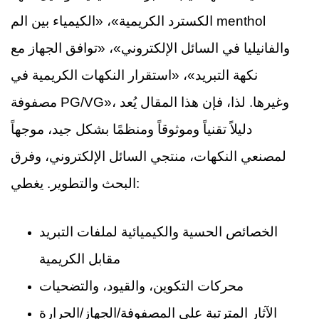
الكسترد الكريمية»، «الكيمياء بين الم menthol
والفانيليا في السائل الإلكتروني»، «توافق الجهاز مع
نكهة التبريد»، «استقرار النكهات الكريمية في
مصفوفة PG/VG»، وغيرها. لذا، فإن هذا المقال يُعد
دليلاً تقنياً وموثوقاً ومنظمًا بشكل جيد، موجهاً
لمصنعي النكهات، منتجي السائل الإلكتروني، وفرق
البحث والتطوير. يغطي:
الخصائص الحسية والكيميائية لملفات التبريد
مقابل الكريمية
محركات التكوين، والقيود، والتضحيات
الآثار المترتبة على المصفوفة/الجهاز/الحرارة