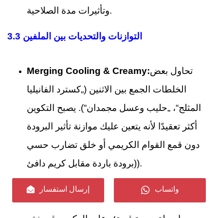
وتأثيرات مدة الصلاحية.
3.3 التوازنات والتحديات بين الملفين
تحاول بعض
Merging Cooling & Creamy:
الخلطات الجمع بين الاثنين („كسترد الفانيليا
المثلج“، „حليب وعسل مجمدان“). يصبح التكوين
أكثر تعقيدًا لأنه يتعين عليك موازنة تأثير البرودة
دون قمع القوام الكريمي أو خلق تضارب حسي
(برودة باردة مقابل كريم دافئ).
الملف
Sweetness vs Chill vs Cream:
واتساب
إرسال استفسار
الكريمي مع قاعدة حلوة قد يُضعف تأثيره