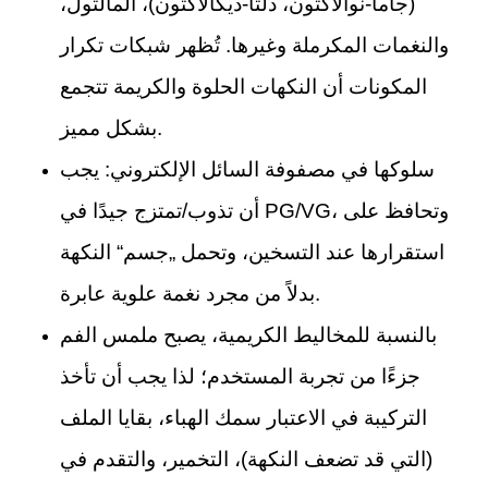
(جاما-نوالاكتون، دلتا-ديكالاكتون)، المالتول،
والنغمات المكرملة وغيرها. تُظهر شبكات تكرار
المكونات أن النكهات الحلوة والكريمة تتجمع
بشكل مميز.
سلوكها في مصفوفة السائل الإلكتروني: يجب
أن تذوب/تمتزج جيدًا في PG/VG، وتحافظ على
استقرارها عند التسخين، وتحمل „جسم“ النكهة
بدلاً من مجرد نغمة علوية عابرة.
بالنسبة للمخاليط الكريمية، يصبح ملمس الفم
جزءًا من تجربة المستخدم؛ لذا يجب أن تأخذ
التركيبة في الاعتبار سمك الهباء، بقايا الملف
(التي قد تضعف النكهة)، التخمير، والتقدم في