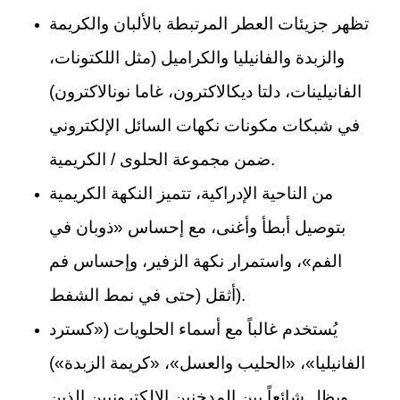
تظهر جزيئات العطر المرتبطة بالألبان والكريمة
والزبدة والفانيليا والكراميل (مثل اللكتونات،
الفانيلينات، دلتا ديكالاكترون، غاما نونالاكترون)
في شبكات مكونات نكهات السائل الإلكتروني
ضمن مجموعة الحلوى / الكريمية.
من الناحية الإدراكية، تتميز النكهة الكريمية
بتوصيل أبطأ وأغنى، مع إحساس «ذوبان في
الفم»، واستمرار نكهة الزفير، وإحساس فم
أثقل (حتى في نمط الشفط).
يُستخدم غالباً مع أسماء الحلويات («كسترد
الفانيليا»، «الحليب والعسل»، «كريمة الزبدة»)
ويظل شائعاً بين المدخنين الإلكترونيين الذين