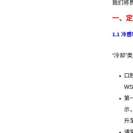
我们将
一、定
1.1 
“冷却
口
WS
第
示
升至
通