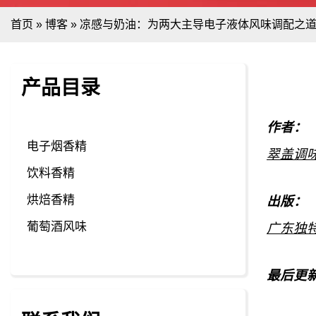
首页
»
博客
»
凉感与奶油：为两大主导电子液体风味调配之
产品目录
作者：
电子烟香精
翠盖调
饮料香精
烘焙香精
出版：
葡萄酒风味
广东独
最后更