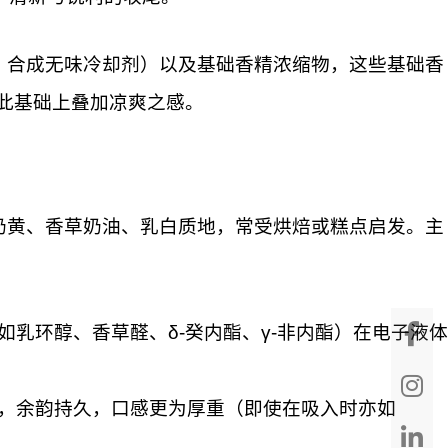
、合成无味冷却剂）以及基础香精浓缩物，这些基础香
此基础上叠加凉爽之感。
奶黄、香草奶油、乳白质地，常受烘焙或糕点启发。主
乳环醇、香草醛、δ-癸内酯、γ-非内酯）在电子液体
，余韵持久，口感更为厚重（即使在吸入时亦如