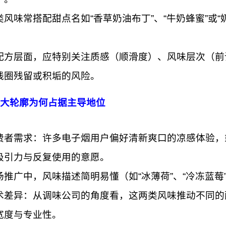
类风味常搭配甜点名如“香草奶油布丁”、“牛奶蜂蜜”或
。
配方层面，应特别关注质感（顺滑度）、风味层次（前
线圈残留或积垢的风险。
这两大轮廓为何占据主导地位
费者需求：许多电子烟用户偏好清新爽口的凉感体验，
吸引力与反复使用的意愿。
场推广中，风味描述简明易懂（如“冰薄荷”、“冷冻蓝莓”
术差异：从调味公司的角度看，这两类风味推动不同的
宽度与专业性。