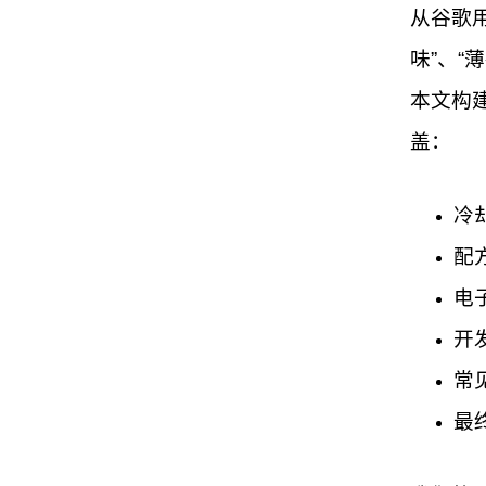
从谷歌
味”、“
本文构
盖：
冷
配
电
开
常
最