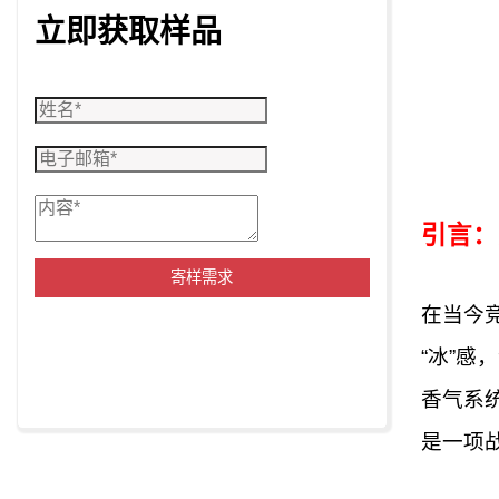
立即获取样品
引言：
寄样需求
在当今
“冰”感
香气系
是一项