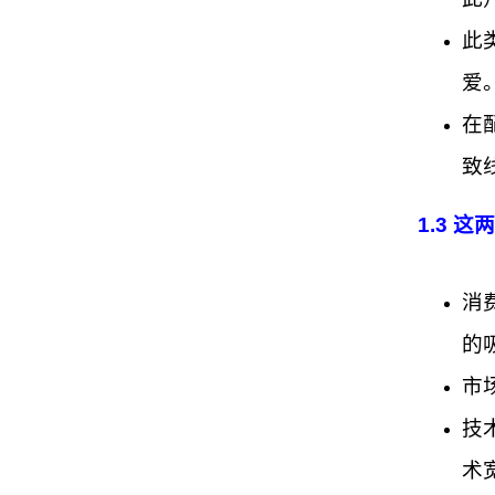
此
爱
在
致
1.3 
消
的
市
技
术