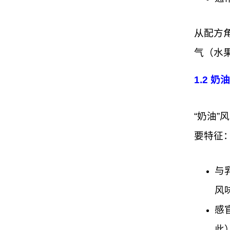
从配方
气（水
1.2 
“奶油
要特征
与
风
感
此