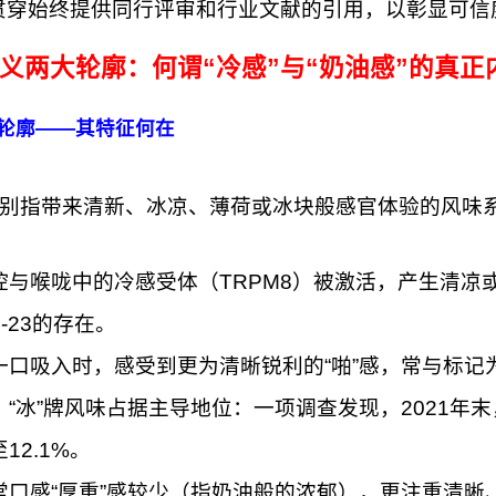
贯穿始终提供同行评审和行业文献的引用，以彰显可信
义两大轮廓：何谓“冷感”与“奶油感”的真正
冷感轮廓——其特征何在
”类别指带来清新、冰凉、薄荷或冰块般感官体验的风味
腔与喉咙中的冷感受体（TRPM8）被激活，产生清凉
-23的存在。
一口吸入时，感受到更为清晰锐利的“啪”感，常与标记为“
，“冰”牌风味占据主导地位：一项调查发现，2021年
12.1%。
常口感“厚重”感较少（指奶油般的浓郁），更注重清晰