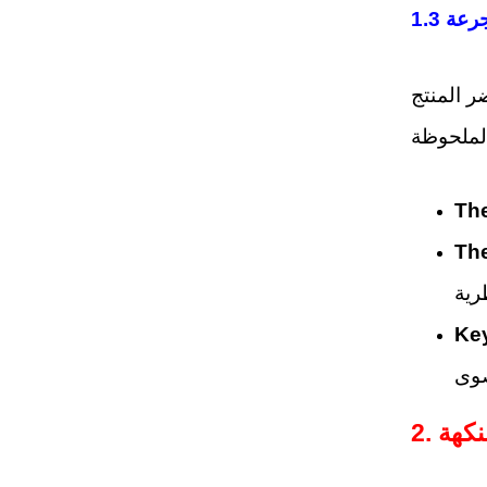
The
The
Ke
لنكهة