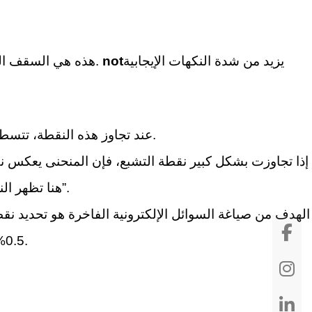
يزيد من شدة النكهات الإيجابية
not
هذه هي السقف الحرج، وهو التركيز الذي عند زيادته أكثر، لا فائدة منه أو قد يضر المنتج.
عند تجاوز هذه النقطة، تتسطح منحنى النكهة، وتصبح التجربة أقل حدة وتوازنًا.
إذا تجاوزت بشكل كبير نقطة التشبع، فإن المنحنى يعكس نف
هنا تظهر النغمات الكيميائية غير المرغوب فيها، والحدة، والصفات “العطرية”.
الهدف من صياغة السوائل الإلكترونية الفاخرة هو تحديد نقطة
0.5% إلى 1% — للتموضع بشكل مريح في منطقة الكفاءة القصوى.