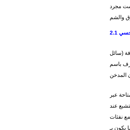
يست مجرد
لحسي
فة (سائل
نما كانت نقطة التشبع عند
ضع نفثات