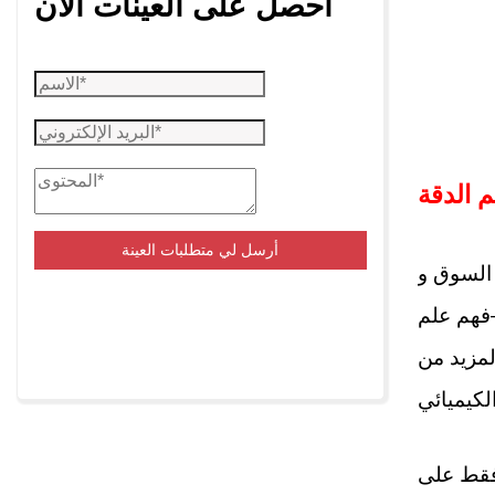
احصل على العينات الآن
 الدقة
أرسل لي متطلبات العينة
زء من المئة
—فهم علم
لمزيد من
 فقط على