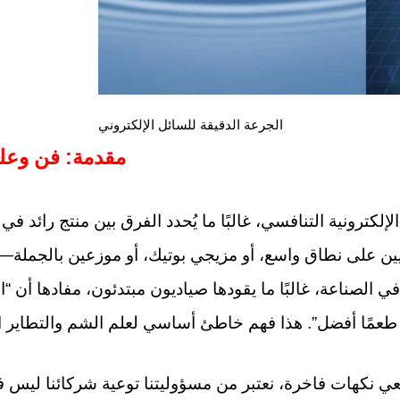
الجرعة الدقيقة للسائل الإلكتروني
مقدمة: فن وعلم
ية التنافسي، غالبًا ما يُحدد الفرق بين منتج رائد في السوق وSKU ثابت بنسبة ج
ليين على نطاق واسع، أو مزيجي بوتيك، أو موزعين بالجملة
 الصناعة، غالبًا ما يقودها صياديون مبتدئون، مفادها أن “ا
نعي نكهات فاخرة، نعتبر من مسؤوليتنا توعية شركائنا ليس