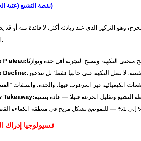
1.3 نقطة التشبع (عتبة الجرعة)
الملحوظة.
 Plateau:
سه. لا تظل النكهة على حالها فقط؛ بل تتدهور.
 Decline:
 التشبع وتقليل الجرعة قليلاً — عادة بنسبة
y Takeaway:
2. فسيولوجيا إدراك ا