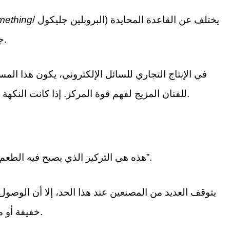
يختلف عن القاعدة المحايدة (البروبلين جليكول /
mething
جليسرين النباتي والنكهات)، لكنه لا يستطيع بعد تحديد النكهة المحددة.
في الإنتاج التجاري للسائل الإلكتروني، يكون هذا ال
للفنان المزيج لفهم قوة المركز. إذا كانت النكهة لها حد اكتشاف منخفض جدًا، فهي “قوية” وتتطلب التعامل بحذر.
هذه هي التركيز الذي يصبح فيه الطعم واضحًا، حيث يمكن للمستهلك تذوق “الفراولة” أو “الكاسترد بالفانيليا”.
يتوقف العديد من المصنعين عند هذا الحد، إلا أن الوصول 
خفيفة أو مائية، حيث تتواجد النكهة، لكنها تفتقر إلى العمق والشعور بالفم.