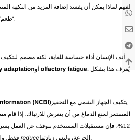
لفهم لماذا يمكن أن يفسد إضافة المزيد من النكهة المن
“طعم” (يحدث على اللسان)، بل هي تفاعل معقد بين نظامي التذوق والشم.
أنف الإنسان أداة حساسة للغاية، لكنه مصمم للتكيف.
. يُعرف هذا بشكل
olfactory fatigue
أو
y adaptation
يتكيف الجهاز الشمي مع التحفيز
Information (NCBI)
12%، فإن مستقبلات المستخدم تتوقف عن العمل بسرعة 
الجرعة، وليس زيادتها.
reduce
فقط. والمفارقة، أن الحل لمشكلة «لا نكهة» في هذا السياق غالباً ما يكون بـ