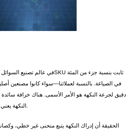
في عالم تصنيع السوائل الإلكترون
في الصياغة. بالنسبة لعملائنا—سواء كانوا مصنعين أص
دقيق لجرعة النكهة هو الأمر الأسمى. هناك خرافة سائدة في
النكهة يعني طعمًا أفضل”. هذا فهم خاطئ أساسي لعلم الشم والتطاير الكيميائي.
الحقيقة أن إدراك النكهة يتبع منحنى غير خطي، وكصا