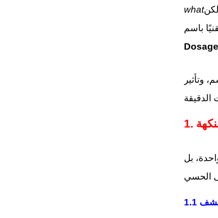
what
Dosage
، وتأثير
لنكهة
احدة، بل
الكشف