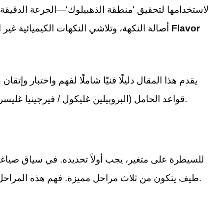
لاستخدامها لتحقيق 'منطقة الذهبيلوك'—الجرعة الدقيقة ا
Flavor
أصالة النكهة، وتلاشي النكهات الكيميائية غير المرغوب فيها، وتقليل تكاليف التصنيع. يُعرف هذا المفهوم تقنيًا باسم
يقدم هذا المقال دليلًا فنيًا شاملًا لفهم واختبار وإت
قواعد الحامل (البروبيلين غليكول / فيرجينيا غليسرين)، وظاهرة التعب الشمي، والتداعيات الاقتصادية للجرعات الدقيقة.
للسيطرة على متغير، يجب أولاً تحديده. في سياق صياغة
طيف يتكون من ثلاث مراحل مميزة. فهم هذه المراحل يمكن الصانعين من تحديد موضع منتجهم بدقة على المنحنى الحسي.