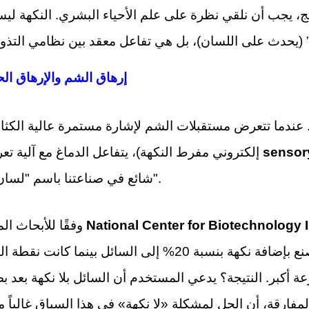
تج، يجب أن نلقي نظرة على علم الأحياء البشري. النكهة ل
2.1 إرهاق الشم والإرهاق ا
 عندما تتعرض مستقبلات الشم لإشارة مستمرة عالية الكثا
sensor
إلكتروني مفرط النكهة)، يتفاعل الدماغ مع آلية تعرف باسم
شائع في صناعتنا باسم "لسان المدخن".
National Center for Biotechnology 
وفقًا للأبحاث المتاحة عبر
المستمر لمنع الدماغ من أن يتعرض للارتباك. إذا قام مصنع بإضافة نكهة بنسبة 20% إلى السائل بي
أكبر. النتيجة؟ يدعي المستخدم أن السائل بلا نكهة بعد ب