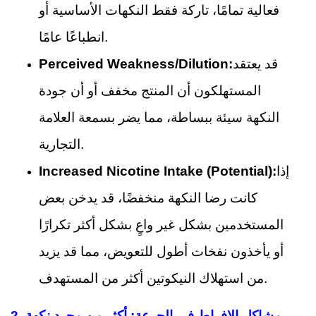
فعالية تمامًا، تاركة فقط النكهات الأساسية أو
انطباعًا عامًا.
قد يعتقد
Perceived Weakness/Dilution:
المستهلكون أن المنتج مخفف أو أن جودة
النكهة سيئة ببساطة، مما يضر بسمعة العلامة
التجارية.
إذا
Increased Nicotine Intake (Potential):
كانت رضا النكهة منخفضًا، قد يدخن بعض
المستخدمين بشكل غير واعٍ بشكل أكثر تكرارًا
أو يأخذون نفخات أطول للتعويض، مما قد يزيد
من استهلاك النيكوتين أكثر من المستهدف.
مشاكل الإفراط في الجرعة: أكثر من مجرد نكهة
2.