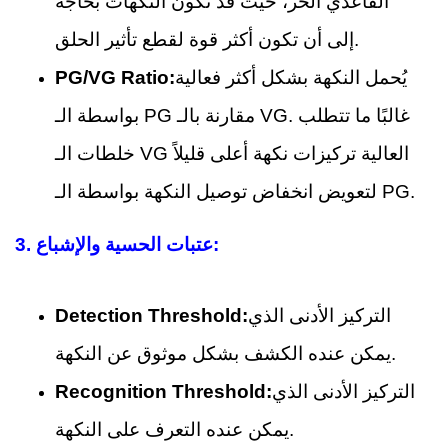
القاعدي الحر، حيث قد تكون النكهات بحاجة
إلى أن تكون أكثر قوة لقطع تأثير الحلق.
يُحمل النكهة بشكل أكثر فعالية
PG/VG Ratio:
بواسطة الـ PG مقارنة بالـ VG. غالبًا ما تتطلب
خلطات الـ VG العالية تركيزات نكهة أعلى قليلاً
لتعويض انخفاض توصيل النكهة بواسطة الـ PG.
عتبات الحسية والإشباع:
3.
التركيز الأدنى الذي
Detection Threshold:
يمكن عنده الكشف بشكل موثوق عن النكهة.
التركيز الأدنى الذي
Recognition Threshold:
يمكن عنده التعرف على النكهة.