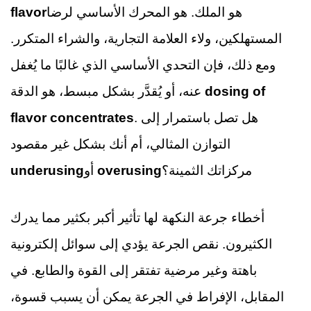
هو الملك. هو المحرك الأساسي لرضا
flavor
المستهلكين، ولاء العلامة التجارية، والشراء المتكرر.
ومع ذلك، فإن التحدي الأساسي الذي غالبًا ما يُغفل
dosing of
عنه، أو يُقدَّر بشكل مبسط، هو الدقة
. هل تصل باستمرار إلى
flavor concentrates
التوازن المثالي، أم أنك بشكل غير مقصود
مركزاتك الثمينة؟
overusing
أو
underusing
أخطاء جرعة النكهة لها تأثير أكبر بكثير مما يدرك
الكثيرون. نقص الجرعة يؤدي إلى سوائل إلكترونية
باهتة وغير مرضية تفتقر إلى القوة والطابع. في
المقابل، الإفراط في الجرعة يمكن أن يسبب قسوة،