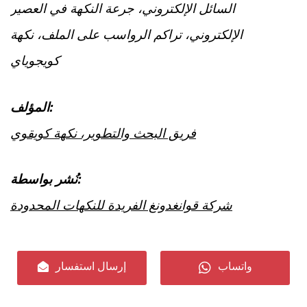
السائل الإلكتروني، جرعة النكهة في العصير
الإلكتروني، تراكم الرواسب على الملف، نكهة
كويجوياي
المؤلف:
فريق البحث والتطوير، نكهة كويقوي
نُشر بواسطة:
شركة قوانغدونغ الفريدة للنكهات المحدودة
، 2025.
آخر تحديث:
آب
11
واتساب
إرسال استفسار