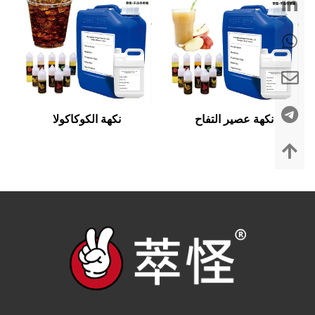
نكهة عصير التفاح
نكهة الكوكاكولا