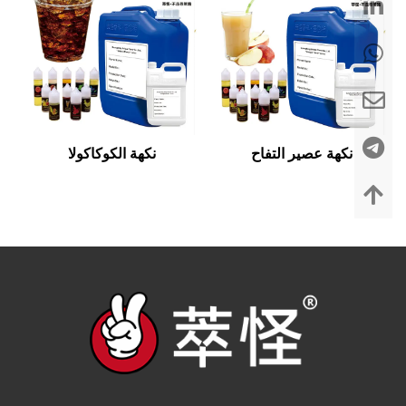
نكهة عصير التفاح
نكهة الكوكاكولا