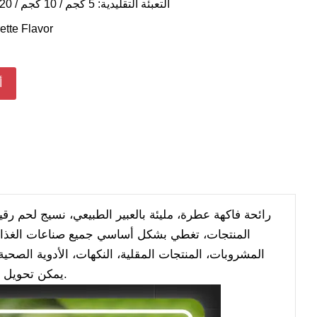
التعبئة التقليدية: 5 كجم / 10 كجم / 20 كجم / 25 كجم / 30 كجم
ette Flavor
أ
رائحة فاكهة عطرة، مليئة بالعبير الطبيعي، نسيج لحم رق
المنتجات، تغطي بشكل أساسي جميع صناعات الغذاء و
المشروبات، المنتجات المقلية، النكهات، الأدوية الصحية
يمكن تحويل جميع المنتجات إلى مسحوق صلب، أو منتجات سائلة ذائبة في الزيت أو الماء.