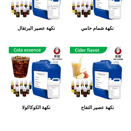
نكهة شمام حامي
نكهة عصير البرتقال
نكهة عصير التفاح
نكهة الكوكاكولا