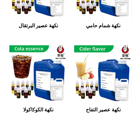
نكهة شمام حامي
نكهة عصير البرتقال
نكهة عصير التفاح
نكهة الكوكاكولا