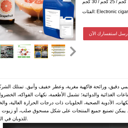
Electronic cigar
الفئات:
رسل استفسارك الآن
مي دقيق، ورائحة فاكهية مغرية، وعطر خفيف وأنيق. تمتلك الشر
ات الغذائية والدوائية؛ تشمل الأطعمة، نكهات الفواكه، الخضروا
نكهات، الأدوية الصحية، الحلويات ذات درجات الحرارة العالية، وال
يرها. يمكن تصنيع جميع المنتجات على شكل مسحوق صلب، أو زيوت س
للذوبان في الزيت والماء.