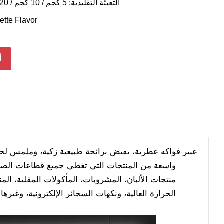
التعبئة التقليدية: 5 كجم / 10 كجم / 20 كجم / 25 كجم / 30 كجم
ette Flavor
أ
عبير فواكه عطرية، يفيض برائحة طبيعية زكية، وملمس لح
واسعة من المنتجات التي تغطي جميع قطاعات الصناع
منتجات الألبان، المشروبات، المأكولات المقلية، الم
الحرارة العالية، ونكهات السجائر الإلكترونية، وغ