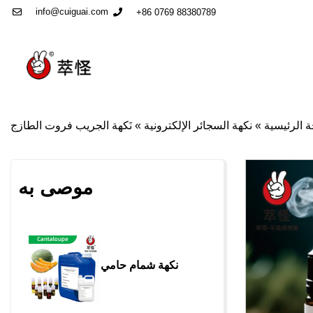
info@cuiguai.com
+86 0769 88380789
 الرئيسية
»
نكهة السجائر الإلكترونية
»
نَكهة الجريب فروت الطازج
موصى به
نكهة شمام حامي