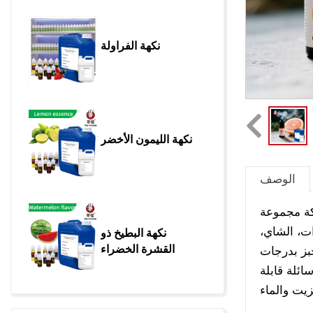
نكهة الفراولة
نكهة الليمون الأخضر
الوصف
كة مجموعة
ت، الشاي،
نكهة البطيخ ذو 
القشرة الخضراء
خبز بدرجات
ائلة قابلة