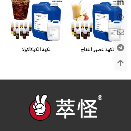
نكهة عصير التفاح
نكهة الكوكاكولا