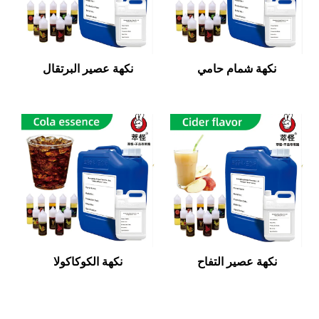
نكهة شمام حامي
نكهة عصير البرتقال
نكهة عصير التفاح
نكهة الكوكاكولا