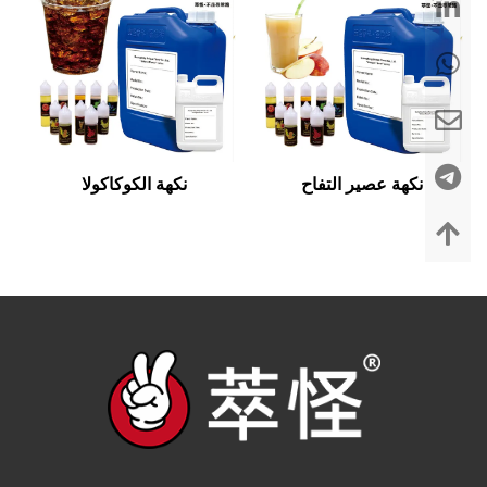
نكهة عصير التفاح
نكهة الكوكاكولا