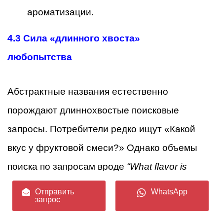
ароматизации.
4.3 Сила «длинного хвоста»
любопытства
Абстрактные названия естественно
порождают длиннохвостые поисковые
запросы. Потребители редко ищут «Какой
вкус у фруктовой смеси?» Однако объемы
поиска по запросам вроде
“What flavor is
dragon blood vape?”
или
“Best dragon blood
Отправить
WhatsApp
запрос
flavor concentrate”
эти показатели постоянно