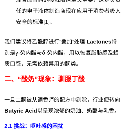
任的电子液体制造商现在应用于消费者吸入
安全的标准[1]。
我们建议将乙酰醇进行“叠加”处理
Lactones
特
别是γ-癸内酯与δ-癸内酯，用以恢复脂肪感及蜡
质口感，无需依赖禁用的酮类。
二、“酸奶”现象：驯服丁酸
一旦二酮被从调香师的配方中剔除，行业便转向
Butyric Acid
以呈现浓郁的奶油、奶酪与乳香。
2.1
挑战：呕吐感的困扰