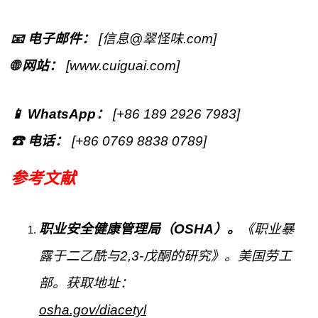
📧 电子邮件：
[
信息
@
翠怪味
.com]
🌐 网站：
[www.cuiguai.c
om
]
📱 WhatsApp：
[
+86 189 2926 7983
]
☎ 电话：
[+86 0769 8838 0789]
参考文献
职业安全健康管理局（OSHA）。
《职业暴
露于二乙酰与2,3-戊酮的研究》。美国劳工
部。获取地址：
osha.gov/diacetyl