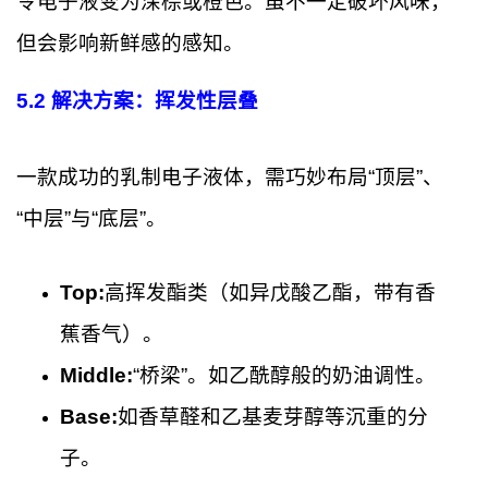
令电子液变为深棕或橙色。虽不一定破坏风味，
但会影响新鲜感的感知。
5.2
解决方案：挥发性层叠
一款成功的乳制电子液体，需巧妙布局“顶层”、
“中层”与“底层”。
Top:
高挥发酯类（如异戊酸乙酯，带有香
蕉香气）。
Middle:
“桥梁”。如乙酰醇般的奶油调性。
Base:
如香草醛和乙基麦芽醇等沉重的分
子。