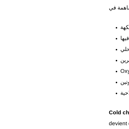
كهة
يها
حلي
رين
Oxy
تين
حية
Cold ch
devient 