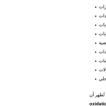
رات
دات
نات
نات
ضية
دات
ينات
لات
حلي
oxidati