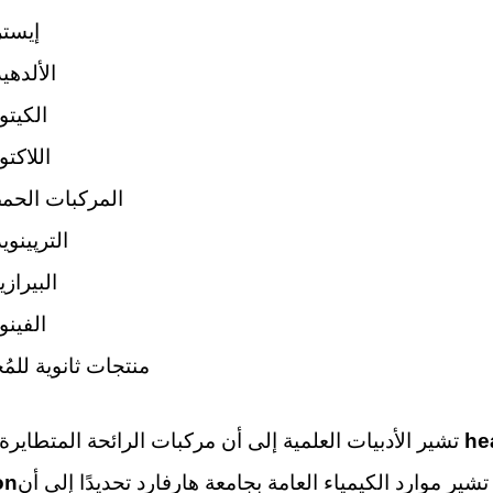
إيست
الألدهي
الكيتو
اللاكتو
المركبات الحم
الترپينوي
البيراز
الفينو
منتجات ثانوية للمُ
he
تشير الأدبيات العلمية إلى أن مركبات الرائحة المتطايرة تُظهر أن
on