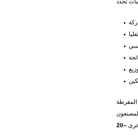
ركة
ليا
سبي
ئحة
زيع
كين
المصنعون
أخرى