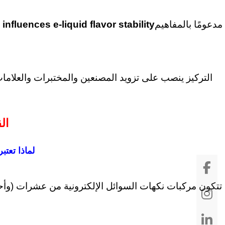
مدعومًا بالمفاهيم
nfluences e-liquid flavor stability
التركيز ينصب على تزويد المصنعين والمختبرات والعلامات ا
القسم 1 — فهم
1.1 لماذا 
تتكون مركبات نكهات السوائل الإلكترونية من عشرات (وأحيانً