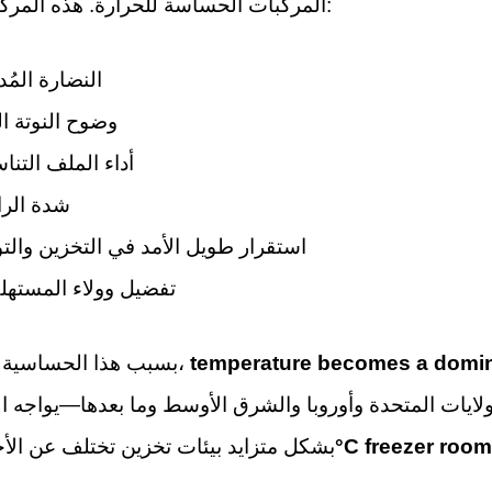
المركبات الحساسة للحرارة. هذه المركبات تحدد:
النضارة المُد
وضوح النوتة الع
أداء الملف التنا
شدة الرا
استقرار طويل الأمد في التخزين والتو
تفضيل وولاء المستهل
temperature becomes a dominan
بسبب هذا الحساسية المفرطة،
لايات المتحدة وأوروبا والشرق الأوسط وما بعدها—يواجه 
–20°C freezer ro
بشكل متزايد بيئات تخزين تختلف عن ال