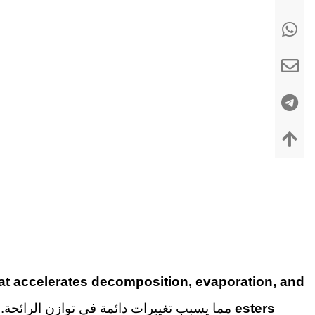
at accelerates decomposition, evaporation, and
esters
مما يسبب تغييرات دائمة في توازن الرائحة. تشير موارد الكيمياء العامة بجامعة هارفارد تحديدًا إلى أن