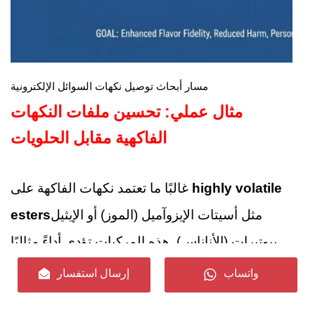
مسار أبحاث توصيل نكهات السوائل الإلكترونية
مثال عملي: تحسين ملفات النكهات
الفاكهية مقابل الحلويات
highly volatile
غالبًا ما تعتمد نكهات الفاكهة على
مثل أسيتات الإيزوآميل (الموز) أو الإيثيل
esters
بيوتيرات (الأناناس). هذه المركبات تؤدي أداءً مثاليًا
, مما يضمن تبخرًا سريعًا
PG-dominant bases
في
واتساب
إرسال استفسار
ونغمات علوية مشرقة.