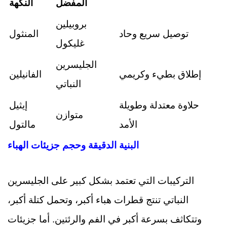
المفضل
النكهة
بروبيلين
توصيل سريع وحاد
المنثول
غليكول
الجليسرين
إطلاق بطيء وكريمي
الفانيلين
النباتي
حلاوة معتدلة وطويلة
إيثيل
متوازن
الأمد
مالتول
البنية الدقيقة وحجم جزيئات الهباء
التركيبات التي تعتمد بشكل كبير على الجليسرين
النباتي تنتج قطرات هباء أكبر، وتحمل كتلة أكبر،
وتتكاثف بسرعة أكبر في الفم والرئتين. أما جزيئات