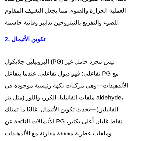
العملية الحرارة والضوء، مما يجعل التغليف المقاوم
للضوء والتفريغ بالنيتروجين تدابير وقائية حاسمة.
تكوين الأتيمال
2.
البروبيلين جلايكول (PG) ليس مجرد حامل غير
تفاعلي؛ فهو ديول تفاعلي. عندما يتفاعل PG مع
الألدهيدات—وهي مركبات نكهة رئيسية موجودة في
ملفات الفانيليا، الكرز، واللوز (مثل بنز aldehyde،
الفانيلين)—يحدث تكوين الأتيمال. غالبًا ما تمتلك
الأتيمالات الناتجة عن PG نقاط غليان أعلى بكثير،
وملفات عطرية مخففة مقارنة مع الألدهيدات