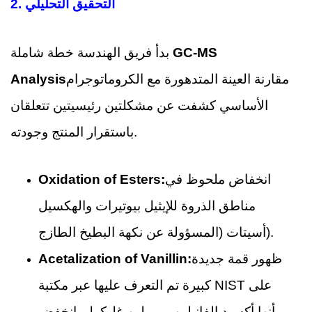
التحقيق التحليلي
2.
GC-MS
بدأ فريق الهندسة خطة شاملة
مقارنة العينة المتدهورة مع الكروماتوجرام
Analysis
الأساسي كشفت عن مشكلتين رئيسيتين تتعلقان
باستقرار المنتج وجودته.
انخفاض ملحوظ في
Oxidation of Esters:
مناطق الذروة للإيثيل بيوتيرات والهكسيل
أسيتات (المسؤولة عن نكهة البطيخ الطازج).
ظهور قمة جديدة
Acetalization of Vanillin:
كبيرة تم التعرف عليها عبر مكتبة NIST على
أنها أكسيد الفانيلين-بروبيلين غليكول. انخفض