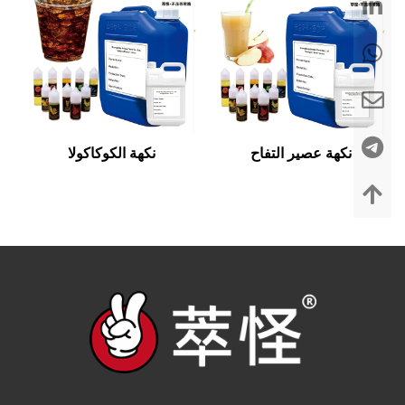
نكهة عصير التفاح
نكهة الكوكاكولا