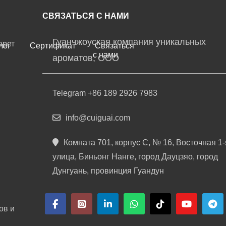
СВЯЗАТЬСЯ С НАМИ
Гуанчжоуская компания уникальных
арет
лог
Сертификат
Связаться
с нами
ароматов, ООО
Telegram +86 189 2926 7983
info@cuiguai.com
Комната 701, корпус C, № 16, Восточная 1-
улица, Биньонг Нанге, город Дауцзяо, город
Дунгуань, провинция Гуандун
ов и