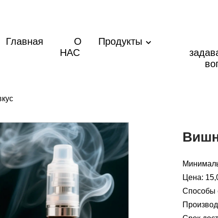
Главная
О
Продукты
НАС
задав
во
кус
Вишн
Минималь
Цена: 15,
Способы о
Производ