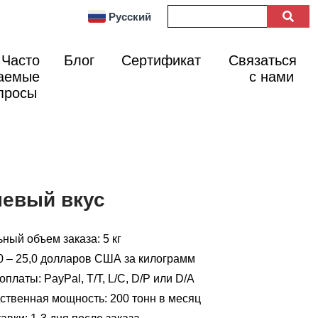
Русский
Часто
Блог
Сертификат
Связаться
аемые
с нами
просы
евый вкус
ный объем заказа: 5 кг
0 – 25,0 долларов США за килограмм
платы: PayPal, T/T, L/C, D/P или D/A
ственная мощность: 200 тонн в месяц