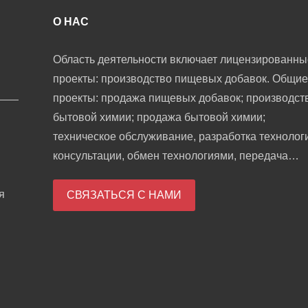
О НАС
Область деятельности включает лицензированны
проекты: производство пищевых добавок. Общие
проекты: продажа пищевых добавок; производст
бытовой химии; продажа бытовой химии;
техническое обслуживание, разработка технолог
консультации, обмен технологиями, передача
технологий и продвижение технологий; научные
я
исследования и разработки в области биологиче
СВЯЗАТЬСЯ С НАМИ
кормов; разработка промышленных ферментов;
оптовая торговля косметикой; внутренний торго
агент; продажа санитарных изделий и одноразов
медицинских принадлежностей; розничная торго
кухонной утварью, санитарной техникой и