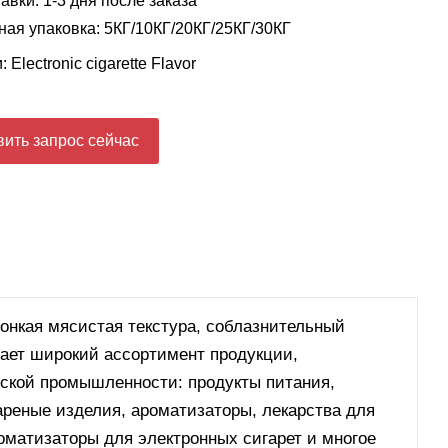
авки: 1-3 дня после заказа
ая упаковка: 5КГ/10КГ/20КГ/25КГ/30КГ
и:
Electronic cigarette Flavor
ить запрос сейчас
нкая мясистая текстура, соблазнительный
гает широкий ассортимент продукции,
ской промышленности: продукты питания,
ареные изделия, ароматизаторы, лекарства для
оматизаторы для электронных сигарет и многое