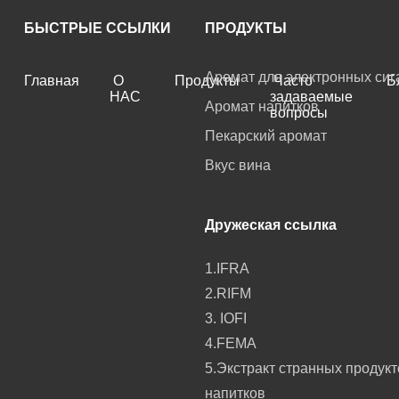
БЫСТРЫЕ ССЫЛКИ
ПРОДУКТЫ
Аромат для электронных сиг
Главная
О
Продукты
Часто
Б
НАС
задаваемые
Аромат напитков
вопросы
Пекарский аромат
Вкус вина
Дружеская ссылка
1.IFRA
2.RIFM
3. IOFI
4.FEMA
5.Экстракт странных продукт
напитков