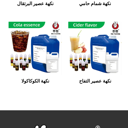
نكهة شمام حامي
نكهة عصير البرتقال
نكهة عصير التفاح
نكهة الكوكاكولا