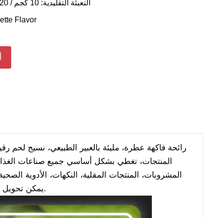
التعبئة التقليدية: 10 كجم / 20 كجم / 25 كجم / 30 كجم
ette Flavor
أ
رائحة فاكهة عطرة، مليئة بالعبير الطبيعي، نسيج لحم رق
المنتجات، تغطي بشكل أساسي جميع صناعات الغذاء و
المشروبات، المنتجات المقلية، النكهات، الأدوية الصحية
يمكن تحويل جميع المنتجات إلى مسحوق صلب، أو منتجات سائلة ذائبة في الزيت أو الماء.