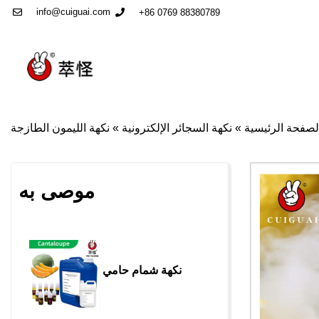
info@cuiguai.com
+86 0769 88380789
لصفحة الرئيسية
»
نكهة السجائر الإلكترونية
»
نكهة الليمون الطازجة
موصى به
نكهة شمام حامي