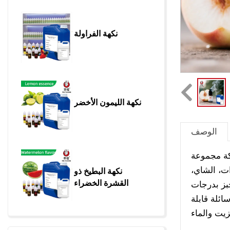
نكهة الفراولة
نكهة الليمون الأخضر
الوصف
كة مجموعة
ت، الشاي،
نكهة البطيخ ذو 
القشرة الخضراء
خبز بدرجات
ائلة قابلة