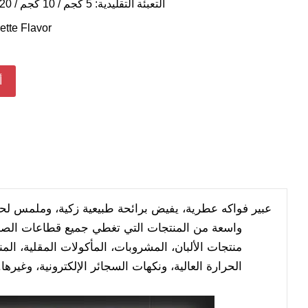
التعبئة التقليدية: 5 كجم / 10 كجم / 20 كجم / 25 كجم / 30 كجم
ette Flavor
أ
عبير فواكه عطرية، يفيض برائحة طبيعية زكية، وملمس لح
واسعة من المنتجات التي تغطي جميع قطاعات الصناع
منتجات الألبان، المشروبات، المأكولات المقلية، الم
الحرارة العالية، ونكهات السجائر الإلكترونية، وغ