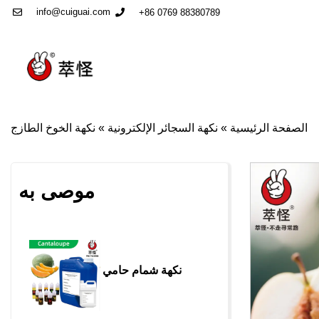
info@cuiguai.com
+86 0769 88380789
الصفحة الرئيسية
»
نكهة السجائر الإلكترونية
»
نكهة الخوخ الطازج
موصى به
نكهة شمام حامي