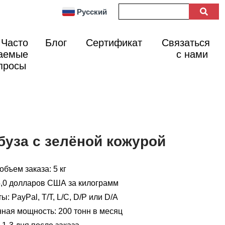
Русский
Часто
Блог
Сертификат
Связаться
аемые
с нами
просы
буза с зелёной кожурой
бъем заказа: 5 кг
25,0 долларов США за килограмм
: PayPal, T/T, L/C, D/P или D/A
ная мощность: 200 тонн в месяц