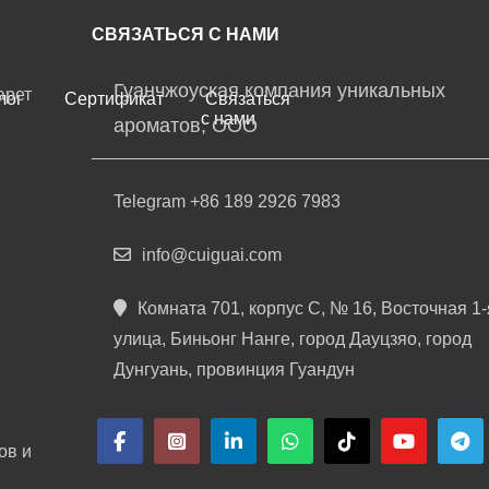
СВЯЗАТЬСЯ С НАМИ
Гуанчжоуская компания уникальных
арет
лог
Сертификат
Связаться
с нами
ароматов, ООО
Telegram +86 189 2926 7983
info@cuiguai.com
Комната 701, корпус C, № 16, Восточная 1-
улица, Биньонг Нанге, город Дауцзяо, город
Дунгуань, провинция Гуандун
ов и