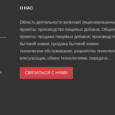
О НАС
Область деятельности включает лицензированны
проекты: производство пищевых добавок. Общие
проекты: продажа пищевых добавок; производст
бытовой химии; продажа бытовой химии;
техническое обслуживание, разработка технолог
консультации, обмен технологиями, передача
технологий и продвижение технологий; научные
я
исследования и разработки в области биологиче
СВЯЗАТЬСЯ С НАМИ
кормов; разработка промышленных ферментов;
оптовая торговля косметикой; внутренний торго
агент; продажа санитарных изделий и одноразов
медицинских принадлежностей; розничная торго
кухонной утварью, санитарной техникой и