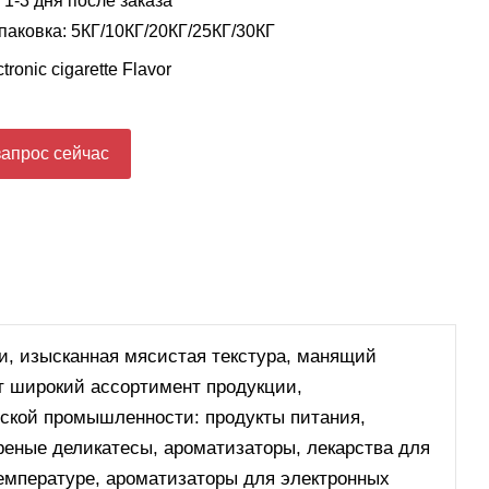
 1-3 дня после заказа
паковка: 5КГ/10КГ/20КГ/25КГ/30КГ
tronic cigarette Flavor
запрос сейчас
, изысканная мясистая текстура, манящий
т широкий ассортимент продукции,
ской промышленности: продукты питания,
реные деликатесы, ароматизаторы, лекарства для
емпературе, ароматизаторы для электронных