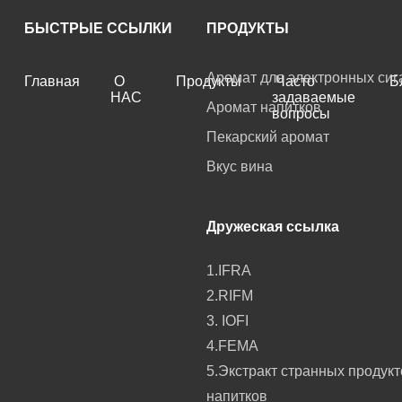
БЫСТРЫЕ ССЫЛКИ
ПРОДУКТЫ
Аромат для электронных сиг
Главная
О
Продукты
Часто
Б
НАС
задаваемые
Аромат напитков
вопросы
Пекарский аромат
Вкус вина
Дружеская ссылка
1.IFRA
2.RIFM
3. IOFI
4.FEMA
5.Экстракт странных продукт
напитков