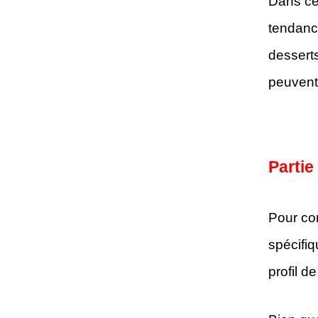
Dans ce
tendance
desserts
peuvent
Partie
Pour com
spécifiq
profil d