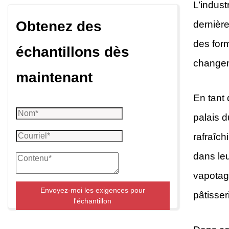
L’indus
Obtenez des
dernière
des form
échantillons dès
changem
maintenant
En tant
palais 
rafraîch
dans le
vapotag
Envoyez-moi les exigences pour
pâtisser
l'échantillon