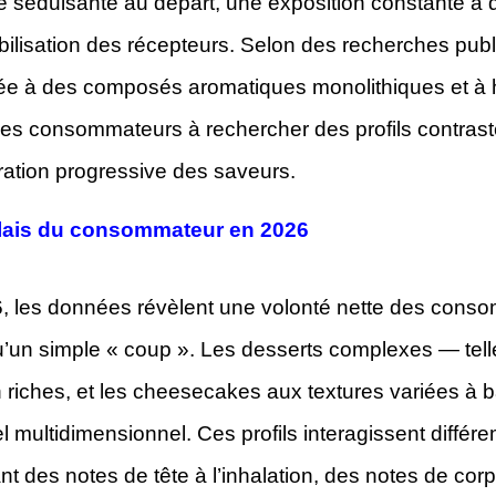
 séduisante au départ, une exposition constante à de
bilisation des récepteurs. Selon des recherches pub
ée à des composés aromatiques monolithiques et à ha
 les consommateurs à rechercher des profils contrasté
ération progressive des saveurs.
lais du consommateur en 2026
, les données révèlent une volonté nette des consom
u’un simple « coup ». Les desserts complexes — telle
 riches, et les cheesecakes aux textures variées à 
l multidimensionnel. Ces profils interagissent différem
t des notes de tête à l’inhalation, des notes de cor