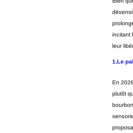
Bien que
désensi
prolong
incitant
leur lib
1.
Le pa
En 2026
plutôt q
bourbon
sensorie
proposan