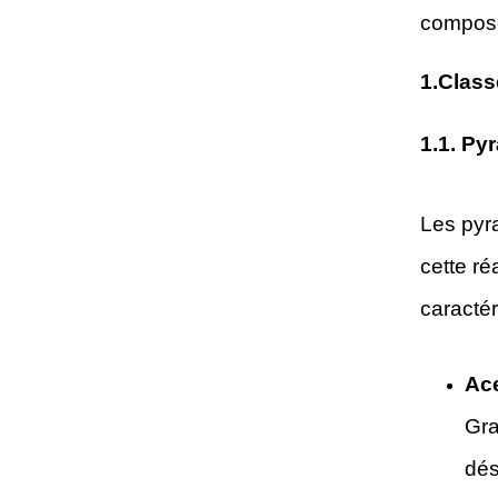
composés
1.
Class
1.
1. Py
Les pyr
cette ré
caractér
Ace
Gra
dés