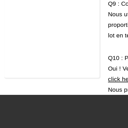
Q9 : C
Nous u
proport
lot en 
Q10 : P
Oui ! V
click h
Nous pr