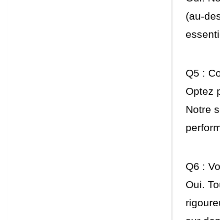
(au-de
essenti
Q5 : Co
Optez p
Notre s
perfor
Q6 : Vo
Oui. To
rigoure