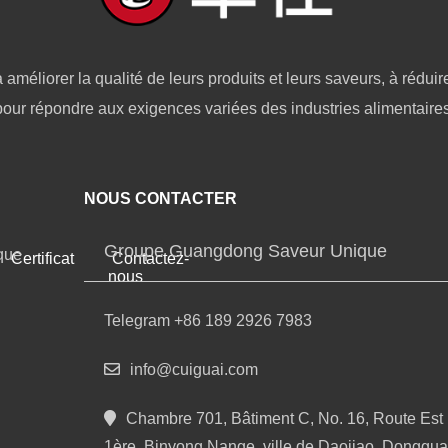
 améliorer la qualité de leurs produits et leurs saveurs, à réduir
pour répondre aux exigences variées des industries alimentaires
NOUS CONTACTER
Groupe Guangdong Saveur Unique
que
Certificat
Contactez-
nous
Telegram +86 189 2926 7983
info@cuiguai.com
Chambre 701, Bâtiment C, No. 16, Route Est
1ère, Binyong Nange, ville de Daojiao, Donggua