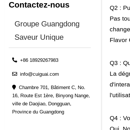
Contactez-nous
Q2 : Pu
Pas tou
Groupe Guangdong
change
Saveur Unique
Flavor 
+86 18929267983
Q3 : Qu
La dégr
info@cuiguai.com
d'inter
Chambre 701, Bâtiment C, No.
l'utili
16, Route Est 1ère, Binyong Nange,
ville de Daojiao, Dongguan,
Province du Guangdong
Q4 : Vo
Oui. No