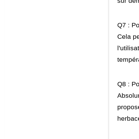
sur de
Q7 : Po
Cela pe
l'utili
tempéra
Q8 : P
Absolu
propose
herbac