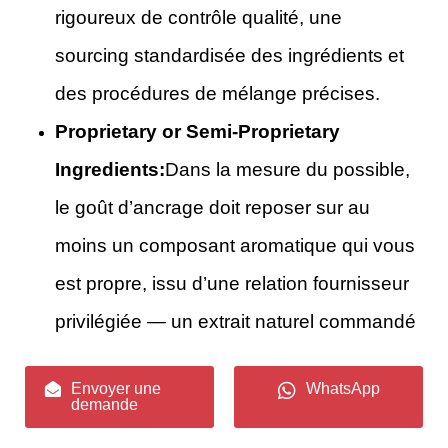
rigoureux de contrôle qualité, une
sourcing standardisée des ingrédients et
des procédures de mélange précises.
Proprietary or Semi-Proprietary
Ingredients:
Dans la mesure du possible,
le goût d’ancrage doit reposer sur au
moins un composant aromatique qui vous
est propre, issu d’une relation fournisseur
privilégiée — un extrait naturel commandé
sur mesure, une molécule aromatique
Envoyer une
WhatsApp
modifiée, ou un mélange unique de
demande
plusieurs composants standards en