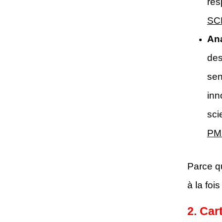
res
SC
Ana
des
sen
inn
sci
PM
Parce q
à la foi
2. Car