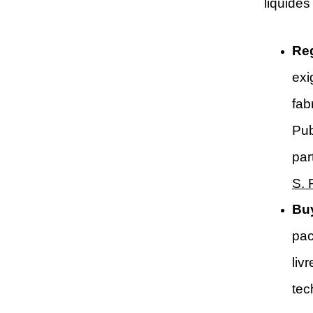
liquides 
Reg
exi
fab
Pub
par
S. 
Buy
pac
liv
tec