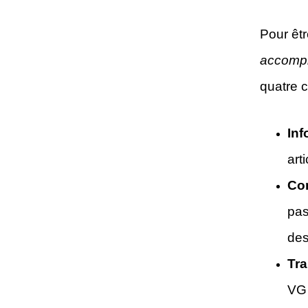
Pour êtr
accompl
quatre c
Inf
art
Com
pas
des
Tra
VG 