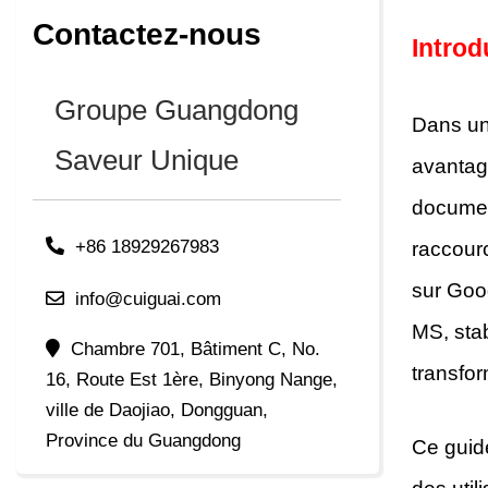
Contactez-nous
Introd
Groupe Guangdong
Dans un
Saveur Unique
avantage
documen
+86 18929267983
raccourc
sur Goog
info@cuiguai.com
MS, stab
Chambre 701, Bâtiment C, No.
transfor
16, Route Est 1ère, Binyong Nange,
ville de Daojiao, Dongguan,
Province du Guangdong
Ce guid