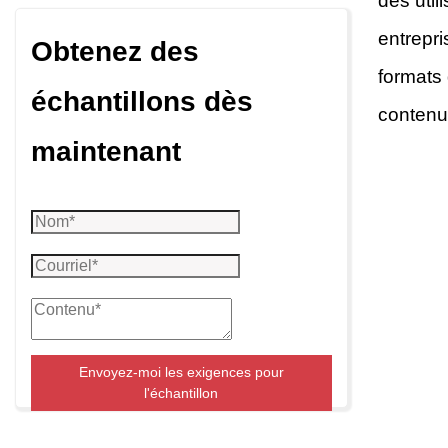
des util
entrepri
Obtenez des
formats
échantillons dès
contenu 
maintenant
Envoyez-moi les exigences pour
l'échantillon