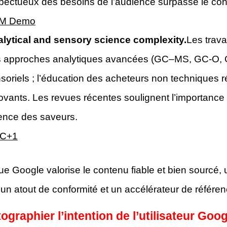
pectueux des besoins de l’audience surpasse le co
M Demo
lytical and sensory science complexity.
Les trav
 approches analytiques avancées (GC–MS, GC-O, G
soriels ; l’éducation des acheteurs non techniques rédu
ovants. Les revues récentes soulignent l’importanc
ence des saveurs.
C+1
ue Google valorise le contenu fiable et bien sourcé
s un atout de conformité et un accélérateur de référe
tographier l’intention de l’utilisateur G