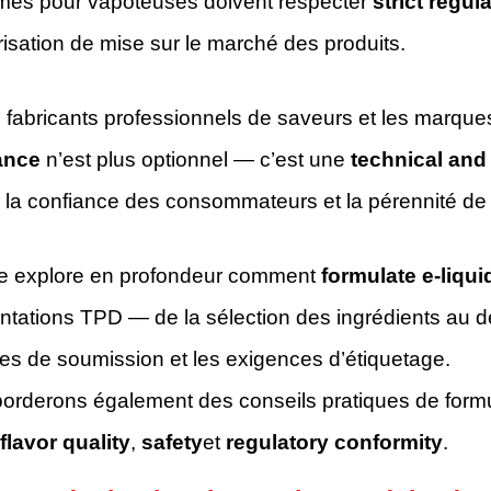
ômes pour vapoteuses doivent respecter
strict regul
orisation de mise sur le marché des produits.
 fabricants professionnels de saveurs et les marque
ance
n’est plus optionnel — c’est une
technical and
 la confiance des consommateurs et la pérennité de
e explore en profondeur comment
formulate e-liqui
ntations TPD — de la sélection des ingrédients au dé
es de soumission et les exigences d’étiquetage.
rderons également des conseils pratiques de formula
flavor quality
,
safety
et
regulatory conformity
.