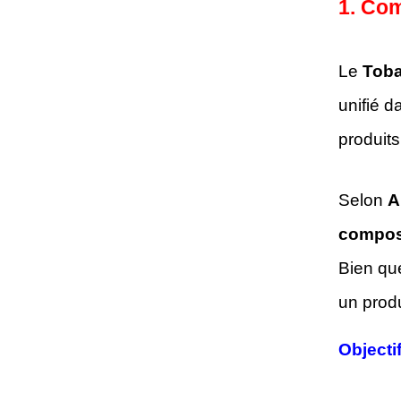
1. Com
Le
Toba
unifié d
produit
Selon
A
composi
Bien qu
un produ
Objecti