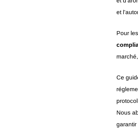
et d'ar
et l’aut
Pour les
compli
marché,
Ce guid
régleme
protocol
Nous abo
garantir