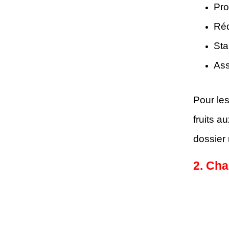
Pro
Réd
Sta
Ass
Pour le
fruits a
dossier 
2. Cha