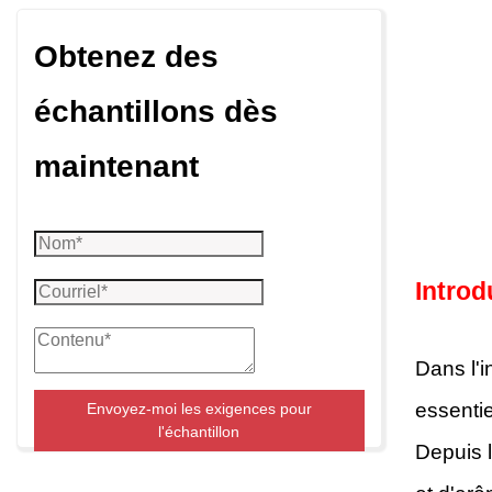
Obtenez des
échantillons dès
maintenant
Introd
Dans l'i
essentiel
Envoyez-moi les exigences pour
l'échantillon
Depuis l