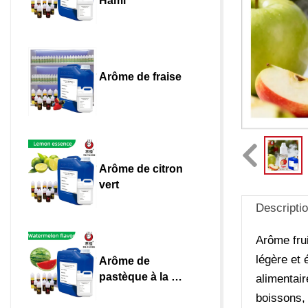
Hami
Arôme de fraise
Arôme de citron 
vert
Descripti
Arôme frui
légère et 
Arôme de 
pastèque à la 
alimentair
peau verte
boissons, 