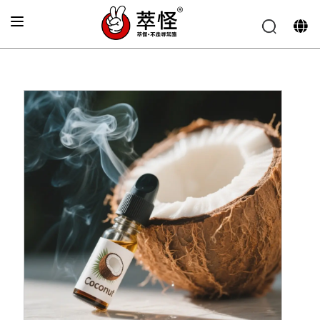
Accueil
»
Arôme pour cigarette électronique
»
Arôme de
noix de coco