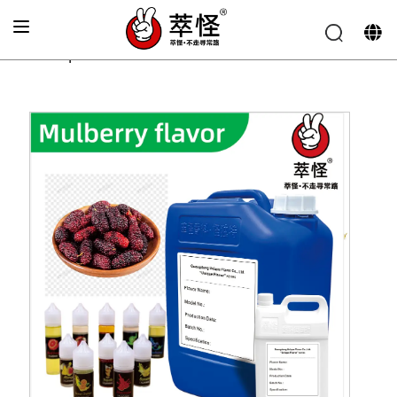
Accueil
»
Arôme pour cigarette électronique
»
Saveur
authentique de mûrier frais