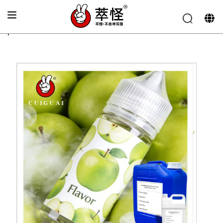
Accueil
»
Arôme pour cigarette électronique
»
Parfum de
pomme verte