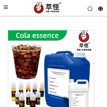
Главная
»
Аромат напитков
»
Вкус колы