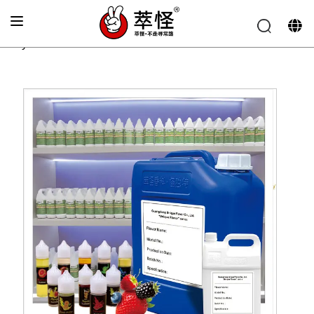
Главная
»
Аромат для электронных сигарет
»
Вкус
клубники